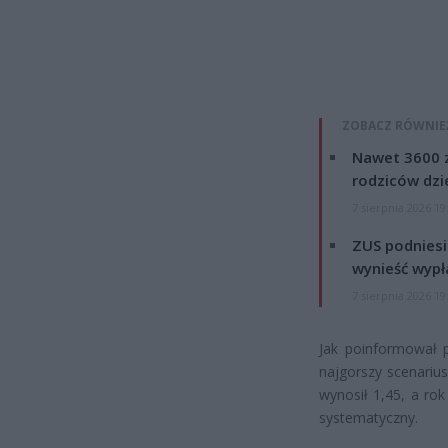
ZOBACZ RÓWNIE
Nawet 3600 z
rodziców dzie
7 sierpnia 2026 19
ZUS podniesie
wynieść wypł
7 sierpnia 2026 19
Jak poinformował p
najgorszy scenarius
wynosił 1,45, a ro
systematyczny.