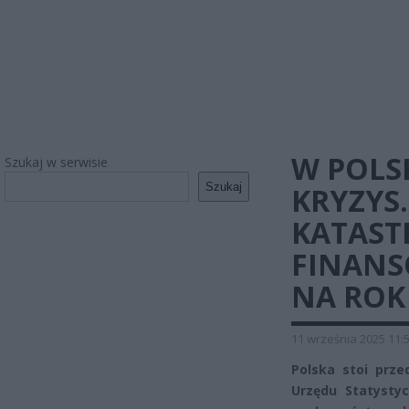
W POLS
Szukaj w serwisie
Szukaj
KRYZYS
KATAST
FINANS
NA ROK
11 września 2025 11:
Polska stoi prz
Urzędu Statysty