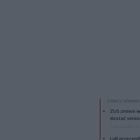
ZOBACZ RÓWNIE
ZUS zmieni w
dostać senio
7 sierpnia 2026 13
Lidl przeceni