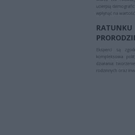
ucierpią demografi
wpłynąć na wartość
RATUNK
PRORODZI
Eksperci są zgo
kompleksowa polity
działania: tworzen
rodzinnych oraz inw