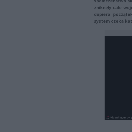
społeczeństwo sk
zniknęły całe woj
dopiero początek
system czeka kat