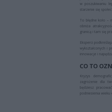
w poszukiwaniu le
starzenie się społe
To błędne koło – m
obniża atrakcyjno
granicą i tam się p
Eksperci podkreślają
wykształconych i p
innowacje i napędz
CO TO OZN
Kryzys demografi
zagrożenie dla tw
będziesz pracowa
podniesienia wieku 