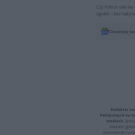
Czy Polsce uda się 
zgodni – bez natyc
Obserwuj na
Redaktor na
Politycznych na 
mediach.
Specja
inwestor giełd
dziennikarski z pr