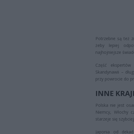
Potrzebne są też z
żeby lepiej odp
najhojniejsze świad
Część ekspertów 
Skandynawii – długi
przy powrocie do pr
INNE KRAJ
Polska nie jest o
Niemcy, Włochy cz
starzeje się szybci
Japonia od dekad