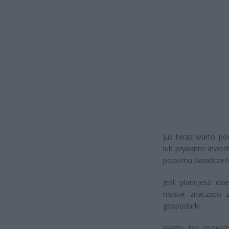
Już teraz warto p
lub prywatne inwes
poziomu świadczeń
Jeśli planujesz dz
musiał znacząco z
gospodarki.
Warto też rozważy