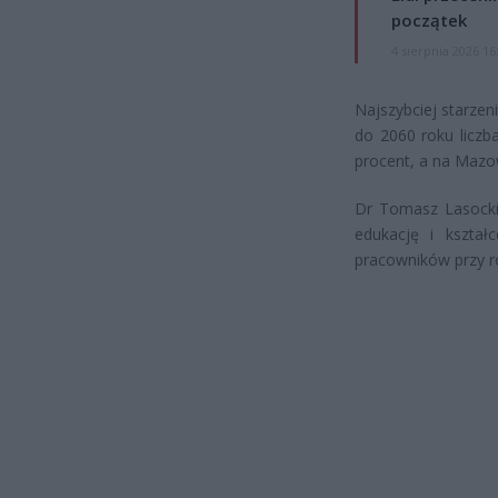
początek
4 sierpnia 2026 16
Najszybciej starze
do 2060 roku liczb
procent, a na Mazo
Dr Tomasz Lasocki 
edukację i kształ
pracowników przy ro