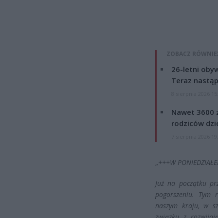
ZOBACZ RÓWNIE
26-letni obyw
Teraz nastąp
8 sierpnia 2026 15
Nawet 3600 z
rodziców dzie
7 sierpnia 2026 19
„
+++W PONIEDZIAŁE
Już na początku pr
pogorszeniu. Tym 
naszym kraju, w sz
związku z rozwijaj