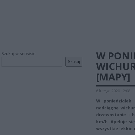
W PONI
Szukaj w serwisie
Szukaj
WICHUR
[MAPY]
6 lutego 2020 12:08
|
W poniedziałek
nadciągną wichu
drzewostanie i 
km/h. Apeluje si
wszystkie lekkie 