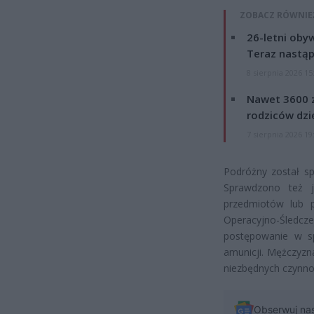
ZOBACZ RÓWNIE
26-letni obyw
Teraz nastąp
8 sierpnia 2026 15
Nawet 3600 z
rodziców dzie
7 sierpnia 2026 19
Podróżny został sp
Sprawdzono też j
przedmiotów lub p
Operacyjno-Śledcze
postępowanie w sp
amunicji. Mężczyzn
niezbędnych czynn
Obserwuj na