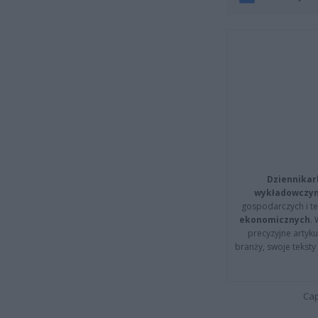
Dziennikar
wykładowczyn
gospodarczych i t
ekonomicznych
.
precyzyjne artyku
branży, swoje tekst
Cap