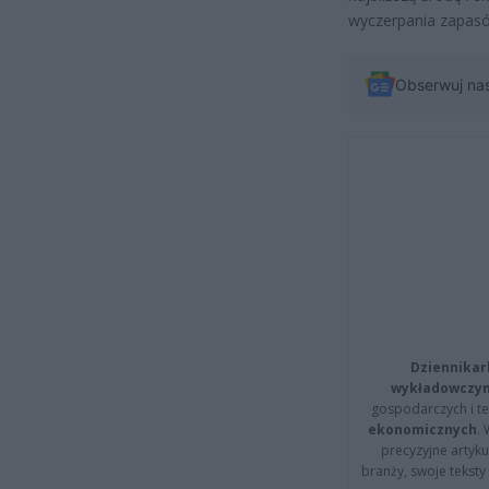
wyczerpania zapasó
Obserwuj na
Dziennikar
wykładowczyn
gospodarczych i t
ekonomicznych
.
precyzyjne artyku
branży, swoje tekst