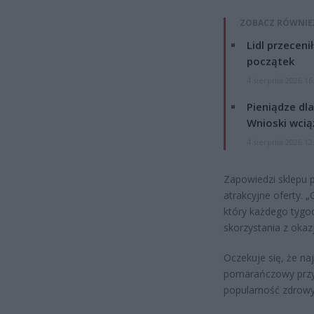
ZOBACZ RÓWNIE
Lidl przeceni
początek
4 sierpnia 2026 16
Pieniądze dla
Wnioski wcią
4 sierpnia 2026 12
Zapowiedzi sklepu p
atrakcyjne oferty. 
który każdego tygod
skorzystania z oka
Oczekuje się, że na
pomarańczowy przyc
popularność zdrow