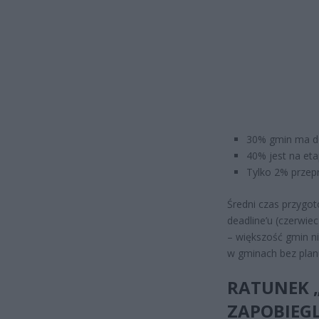
30% gmin ma do
40% jest na et
Tylko 2% przep
Średni czas przygo
deadline’u (czerwie
– większość gmin nie
w gminach bez plan
RATUNEK „
ZAPOBIEG