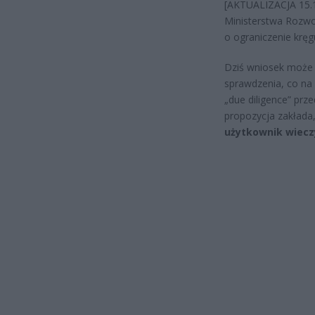
[AKTUALIZACJA 15.1
Ministerstwa Rozwoj
o ograniczenie krę
Dziś wniosek może 
sprawdzenia, co n
„due diligence” prz
propozycja zakłada
użytkownik wiecz