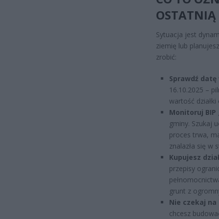
OSTATNIĄ 
Sytuacja jest dynam
ziemię lub planujesz
zrobić:
Sprawdź datę 
16.10.2025 – pil
wartość działki 
Monitoruj BIP
gminy. Szukaj u
proces trwa, ma
znalazła się w s
Kupujesz dzia
przepisy ograni
pełnomocnictwa
grunt z ogromn
Nie czekaj na 
chcesz budować 