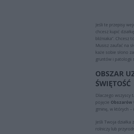
Jeśli te przepisy w
chcesz kupić działk
bliźniaka”. Chcesz 
Musisz zaufać na sł
każe sobie słono za
gruntów i patologii 
OBSZAR U
ŚWIĘTOŚĆ
Dlaczego wszyscy 
pojęcie
Obszarów 
gminę, w których – 
Jeśli Twoja działka 
rolniczy lub przyrod