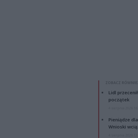
ZOBACZ RÓWNIE
Lidl przeceni
początek
4 sierpnia 2026 16
Pieniądze dla
Wnioski wcią
4 sierpnia 2026 12