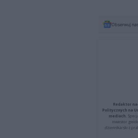
Obserwuj na
Redaktor na
Politycznych na 
mediach.
Specja
inwestor giełd
dziennikarski z pr