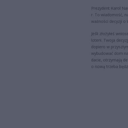
Prezydent Karol Naw
r. To wiadomość, na
ważności decyzji o
Jeśli złożyłeś wnio
loterii. Twoja decyz
dopiero w przyszłym
wybudować dom na st
dacie, otrzymają de
o nową trzeba będz