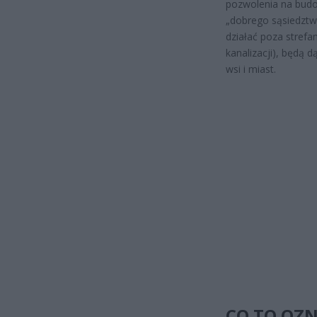
pozwolenia na budo
„dobrego sąsiedztw
działać poza strefa
kanalizacji), będą 
wsi i miast.
CO TO OZN