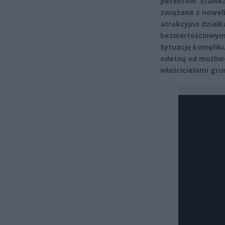
petentów. Stawką 
związane z nowel
atrakcyjna działk
bezwartościowym 
Sytuację kompliku
odetną od możliw
właścicielami gru