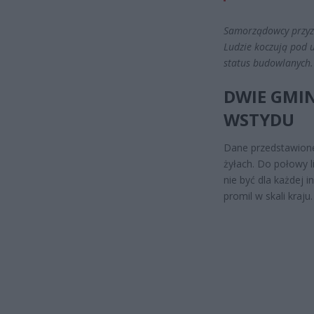
Samorządowcy przyz
Ludzie koczują pod u
status budowlanych
DWIE GMIN
WSTYDU
Dane przedstawione
żyłach. Do połowy l
nie być dla każdej i
promil w skali kraj