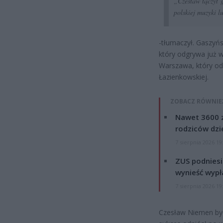
„Czesław łączył g
polskiej muzyki l
-tłumaczył. Gaszyńs
który odgrywa już 
Warszawa, który od
Łazienkowskiej.
ZOBACZ RÓWNIE
Nawet 3600 z
rodziców dzie
7 sierpnia 2026 19
ZUS podniesie
wynieść wypł
7 sierpnia 2026 19
Czesław Niemen był