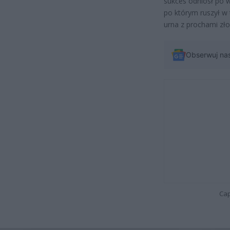
sukces odniósł po 
po którym ruszył w
urna z prochami zł
Obserwuj na
Cap