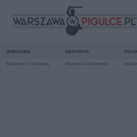
WARSZAWA
MAZOWSZE
POLSK
Wiadomości z Warszawy
Wiadomości z Mazowsza
Wiadomo