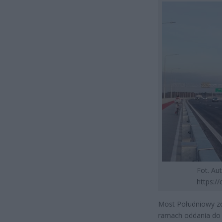
Fot. Au
https:/
Most Południowy zo
ramach oddania do