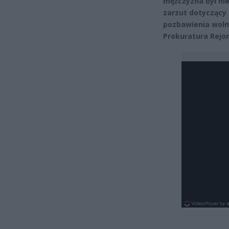
mężczyzna był ni
zarzut dotyczący 
pozbawienia woln
Prokuratura Rejo