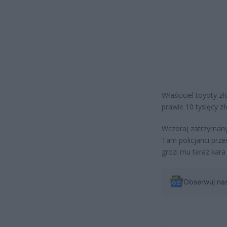
Właściciel toyoty z
prawie 10 tysięcy zł
Wczoraj zatrzymany
Tam policjanci prze
grozi mu teraz kara
Obserwuj na