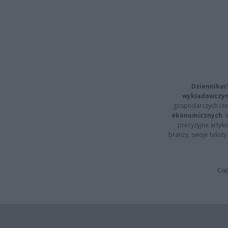
Dziennikar
wykładowczyn
gospodarczych i t
ekonomicznych
.
precyzyjne artyku
branży, swoje tekst
Cap