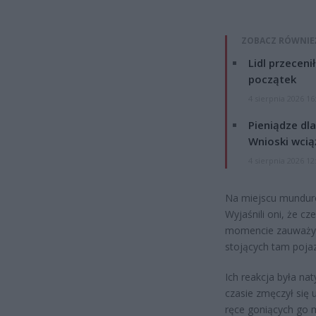
ZOBACZ RÓWNIE
Lidl przeceni
początek
4 sierpnia 2026 16
Pieniądze dla
Wnioski wcią
4 sierpnia 2026 12
Na miejscu munduro
Wyjaśnili oni, że 
momencie zauważyli 
stojących tam poja
Ich reakcja była n
czasie zmęczył się 
ręce goniących go mę