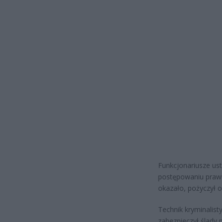
Funkcjonariusze usta
postępowaniu prawny
okazało, pożyczył o
Technik kryminalist
zabezpieczył ślady 