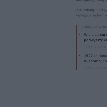
Zatrzymany mężczyz
wykazało, że był ni
ZOBACZ RÓWNIE
Wielu senior
podwyższy e
4 sierpnia 2026 12
1600 zł mies
Wiadomo, co
4 sierpnia 2026 12