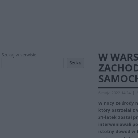
W WARS
Szukaj w serwisie
Szukaj
ZACHOD
SAMOCH
6 maja 2022 14:24
|
W nocy ze środy 
który ostrzelał z
31-latek został 
interweniowali po
istotny dowód w 