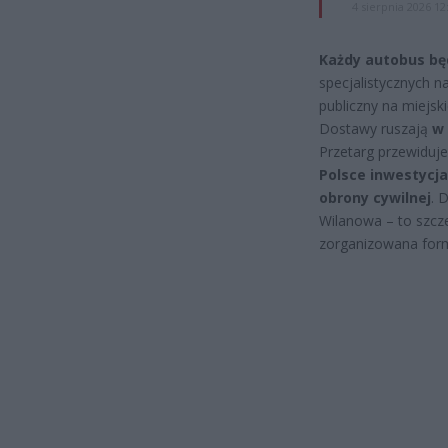
4 sierpnia 2026 12
Każdy autobus bę
specjalistycznych na
publiczny na miejski
Dostawy ruszają
w 
Przetarg przewiduj
Polsce inwestycj
obrony cywilnej
. 
Wilanowa – to szcze
zorganizowana for