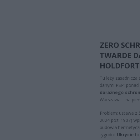
ZERO SCH
TWARDE DA
HOLDFORT
Tu leży zasadnicza
danymi PSP: ponad
doraźnego schron
Warszawa – na pier
Problem: ustawa z 5
2024 poz. 1907) wpr
budowla hermetyczn
tygodni.
Ukrycie
to