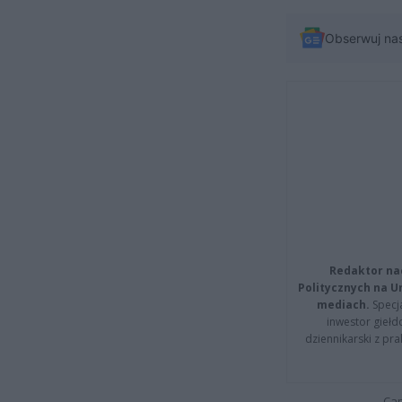
Obserwuj na
Redaktor na
Politycznych na 
mediach.
Specja
inwestor giełd
dziennikarski z pr
Cap