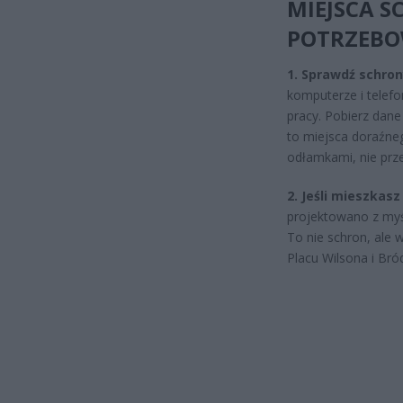
MIEJSCA S
POTRZEB
1. Sprawdź schron
komputerze i telefo
pracy. Pobierz dane 
to miejsca doraźneg
odłamkami, nie prz
2. Jeśli mieszkasz
projektowano z myśl
To nie schron, ale 
Placu Wilsona i Br