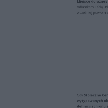
Miejsce doraźneg
odłamkami i falą ud
wcześniej prawo nie
Gdy
Stołeczne Ce
wytypowanych obi
definicji schronu