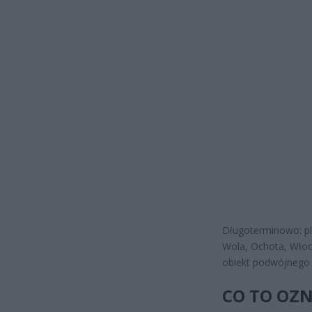
Długoterminowo: pla
Wola, Ochota, Wło
obiekt podwójnego p
CO TO OZN