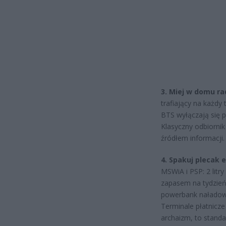
3. Miej w domu ra
trafiający na każdy 
BTS wyłączają się 
Klasyczny odbiorni
źródłem informacji
4. Spakuj plecak 
MSWiA i PSP: 2 litr
zapasem na tydzień
powerbank naładowa
Terminale płatnicze
archaizm, to stand