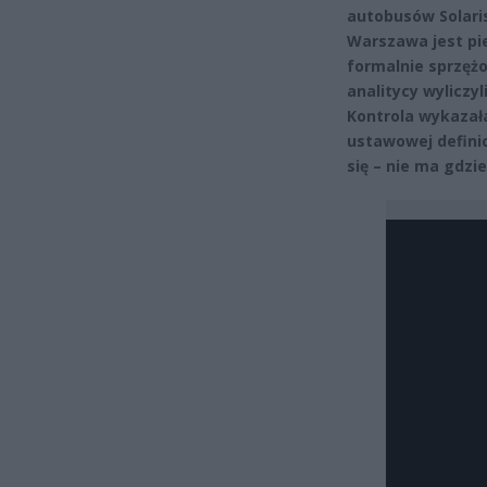
autobusów Solaris
Warszawa jest pi
formalnie sprzężo
analitycy wyliczyl
Kontrola wykazała
ustawowej defini
się – nie ma gdzie