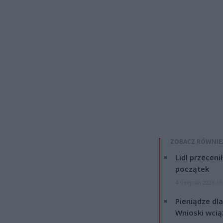
ZOBACZ RÓWNIE
Lidl przeceni
początek
4 sierpnia 2026 16
Pieniądze dla
Wnioski wcią