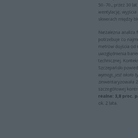
50.-70., przez 30 la
wentylację, wyjści
skwerach między bl
Niezależna analiza 
potrzebuje co najm
metrów dojścia od 
uwzględnienia barier
technicznej. Kontek
Szczepański powied
wymogi, jest około t
zinwentaryzowała 2
szczegółowej kontro
realne: 3,8 proc. 
ok. 2 lata.