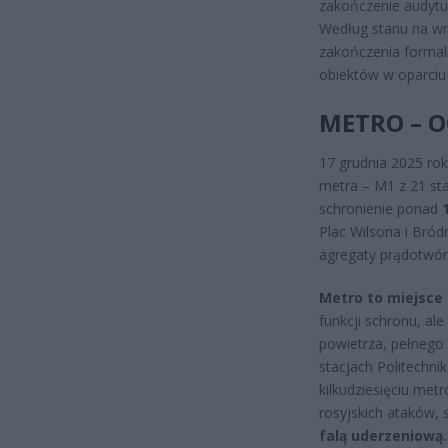
zakończenie audyt
Według stanu na wr
zakończenia formal
obiektów w oparciu 
METRO – O
17 grudnia 2025 rok
metra – M1 z 21 sta
schronienie ponad
Plac Wilsona i Bró
agregaty prądotwór
Metro to miejsce 
funkcji schronu, al
powietrza, pełnego 
stacjach Politechni
kilkudziesięciu met
rosyjskich ataków,
falą uderzeniową.