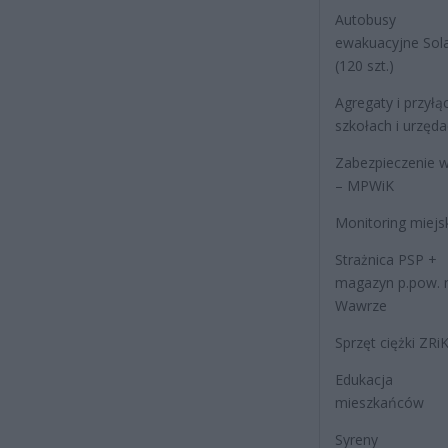
Autobusy
ewakuacyjne Sola
(120 szt.)
Agregaty i przyłą
szkołach i urzęd
Zabezpieczenie 
– MPWiK
Monitoring miejs
Strażnica PSP +
magazyn p.pow. 
Wawrze
Sprzęt ciężki ZRi
Edukacja
mieszkańców
Syreny