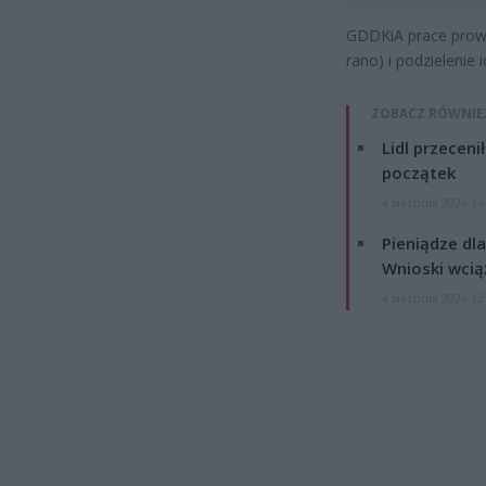
GDDKiA prace prowa
rano) i podzielenie
ZOBACZ RÓWNIE
Lidl przeceni
początek
4 sierpnia 2026 16
Pieniądze dla
Wnioski wcią
4 sierpnia 2026 12