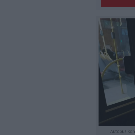
Autobus kom