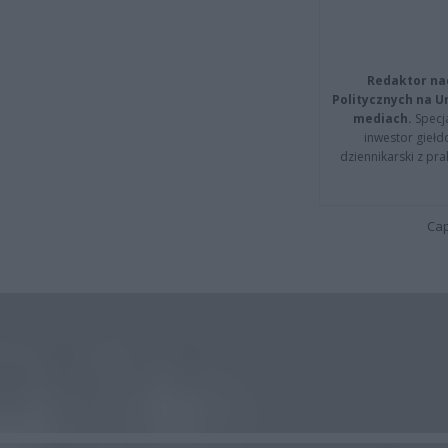
Redaktor na
Politycznych na 
mediach.
Specja
inwestor giełd
dziennikarski z pr
Cap