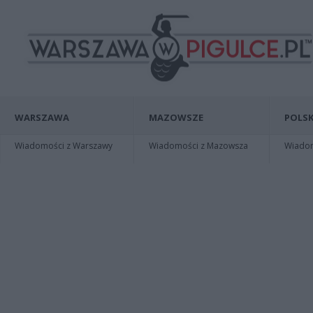
WARSZAWA
MAZOWSZE
POLSK
Wiadomości z Warszawy
Wiadomości z Mazowsza
Wiadomo