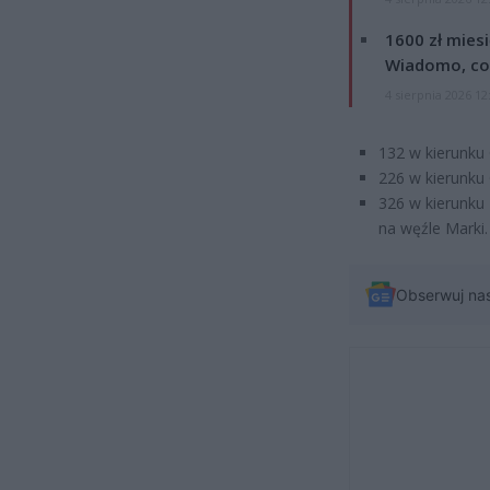
1600 zł mies
Wiadomo, co
4 sierpnia 2026 12
132 w kierunku
226 w kierunk
326 w kierunku
na węźle Marki.
Obserwuj na