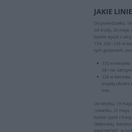
JAKIE LIN
Od poniedziałku, 18
od środy, 20 maja, 
będzie wjazd z ulicy
134, 226 i 326 w
tych godzinach, zo
132 w kierunku
S8 i nie zatrzy
226 w kierunk
pojadą ulicami 
tras.
Od wtorku, 19 maja,
czwartku, 21 maja, 
będzie zjazd z tras
Głębockiej. Autobu
MARYMONT, w tych 