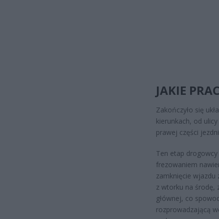
JAKIE PRA
Zakończyło się ukła
kierunkach, od ulic
prawej części jezdn
Ten etap drogowcy 
frezowaniem nawier
zamknięcie wjazdu z 
z wtorku na środę, 
głównej, co spowodu
rozprowadzającą wę