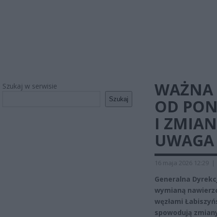
WAŻNA 
Szukaj w serwisie
Szukaj
OD PON
I ZMIA
UWAGA 
16 maja 2026 12:29
|
Generalna Dyrekc
wymianą nawierzc
węzłami Łabiszyńs
spowodują zmiany