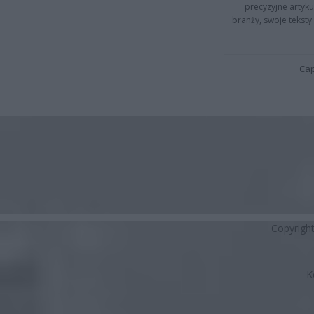
precyzyjne artyku
branży, swoje tekst
Cap
Copyrigh
K