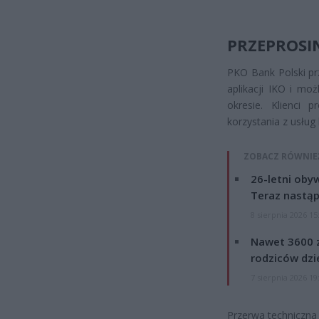
PRZEPROSI
PKO Bank Polski pr
aplikacji IKO i mo
okresie. Klienci 
korzystania z usłu
ZOBACZ RÓWNIE
26-letni obyw
Teraz nastąp
8 sierpnia 2026 15
Nawet 3600 z
rodziców dzie
7 sierpnia 2026 19
Przerwa techniczna