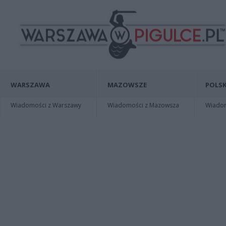
WARSZAWA
MAZOWSZE
POLSK
Wiadomości z Warszawy
Wiadomości z Mazowsza
Wiadomo