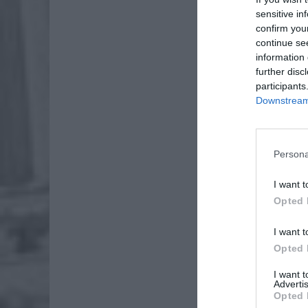
sensitive in
confirm you
continue se
information 
further disc
participants
Downstream 
Persona
I want t
Opted 
I want t
Opted 
I want 
Advertis
W domu 8
Opted 
mężczyzn