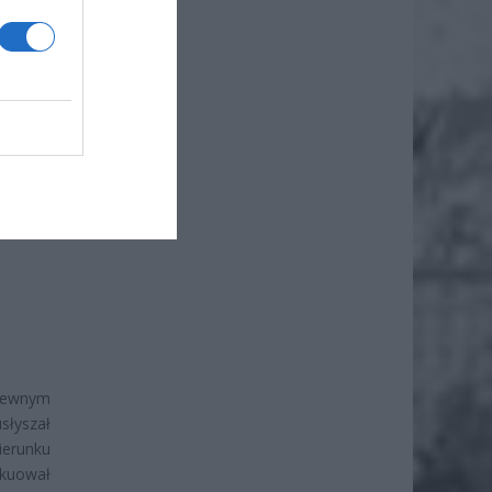
 pewnym
słyszał
ierunku
akuował