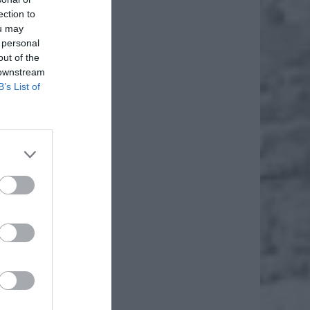
ection to
ou may
 personal
out of the
 downstream
B’s List of
Starszy
. Ogień