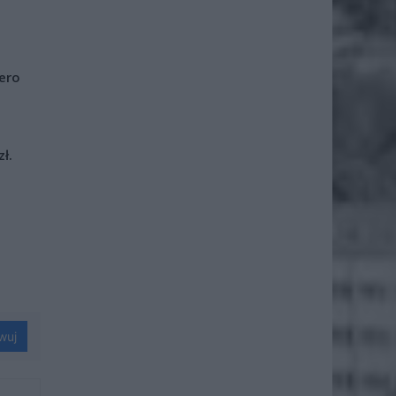
iero
ł.
wuj