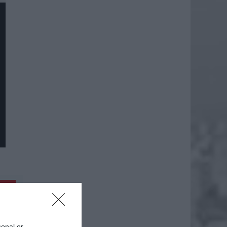
daj
sonal or