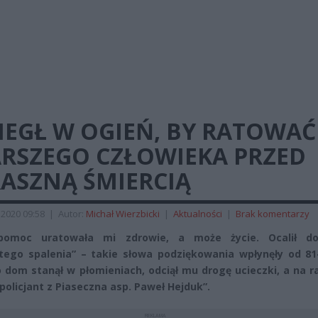
IEGŁ W OGIEŃ, BY RATOWAĆ
ARSZEGO CZŁOWIEKA PRZED
RASZNĄ ŚMIERCIĄ
 2020 09:58
|
Autor:
Michał Wierzbicki
|
Aktualności
|
Brak komentarzy
pomoc uratowała mi zdrowie, a może życie. Ocalił 
tego spalenia” – takie słowa podziękowania wpłynęły od 81-
 dom stanął w płomieniach, odciął mu drogę ucieczki, a na 
 policjant z Piaseczna asp. Paweł Hejduk”.
REKLAMA