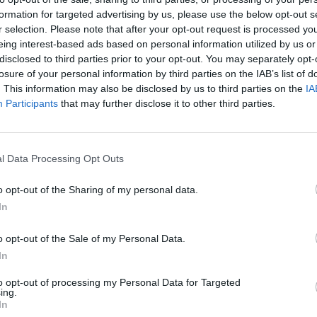
formation for targeted advertising by us, please use the below opt-out s
r selection. Please note that after your opt-out request is processed y
eing interest-based ads based on personal information utilized by us or
disclosed to third parties prior to your opt-out. You may separately opt-
losure of your personal information by third parties on the IAB’s list of
. This information may also be disclosed by us to third parties on the
IA
Participants
that may further disclose it to other third parties.
l Data Processing Opt Outs
o opt-out of the Sharing of my personal data.
In
o opt-out of the Sale of my Personal Data.
In
Fot. Shutterstock
to opt-out of processing my Personal Data for Targeted
ing.
1-latka wybuchł pożar, który rozprzestrzenił się błyskawicznie. 
In
a, ratując się, uciekł na balkon i krzyczał z całych sił o pomoc