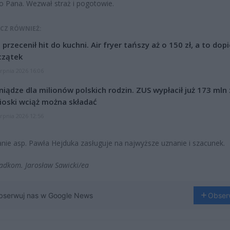
o Pana. Wezwał straż i pogotowie.
CZ RÓWNIEŻ:
l przecenił hit do kuchni. Air fryer tańszy aż o 150 zł, a to dop
czątek
erpnia 2026 16:06
niądze dla milionów polskich rodzin. ZUS wypłacił już 173 mln z
oski wciąż można składać
erpnia 2026 12:56
ie asp. Pawła Hejduka zasługuje na najwyższe uznanie i szacunek.
adkom. Jarosław Sawicki/ea
bserwuj nas w Google News
Obser