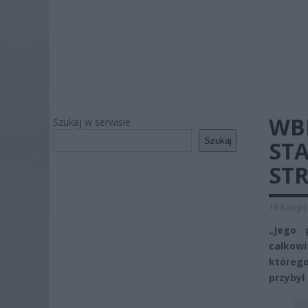
WB
Szukaj w serwisie
Szukaj
ST
ST
16 lutego
„Jego 
całkowi
którego
przybył