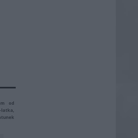
dom od
latka,
ratunek