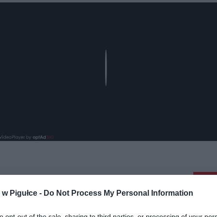
Play
aj nas do preferowanych źródeł w Google
Do
w Pigułce -
Do Not Process My Personal Information
to opt-out of the sale, sharing to third parties, or processing of your per