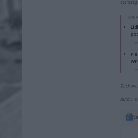
starszeg
ZOBA
Lid
po
4 si
Pie
Wni
4 si
Zachowan
Autor: n
O