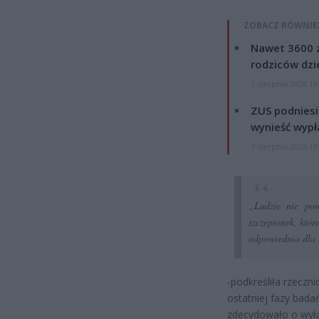
ZOBACZ RÓWNIE
Nawet 3600 z
rodziców dzie
7 sierpnia 2026 19
ZUS podniesie
wynieść wypł
7 sierpnia 2026 19
„Ludzie nie pow
szczepionek, któ
odpowiednia dla 
-podkreśliła rzeczn
ostatniej fazy bada
zdecydowało o wyłąc