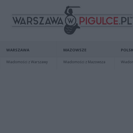
WARSZAWA
MAZOWSZE
POLSK
Wiadomości z Warszawy
Wiadomości z Mazowsza
Wiadomo