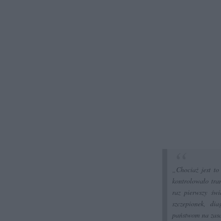
„Chociaż jest to
kontrolowało tra
raz pierwszy św
szczepionek, di
państwom na zasa