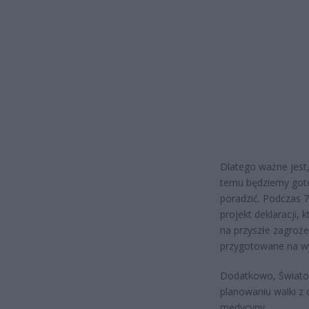
Dlatego ważne jest,
temu będziemy gotow
poradzić. Podczas
projekt deklaracji,
na przyszłe zagroże
przygotowane na wy
Dodatkowo, Świato
planowaniu walki z 
medycyny.