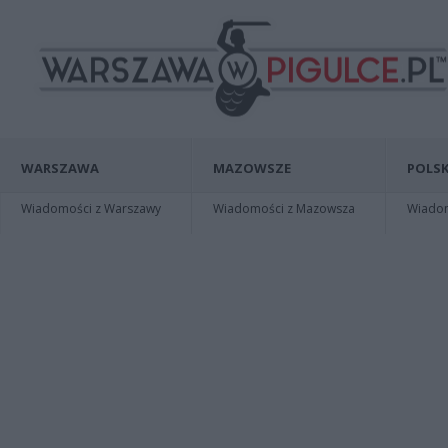
WARSZAWA
MAZOWSZE
POLSK
Wiadomości z Warszawy
Wiadomości z Mazowsza
Wiadomo