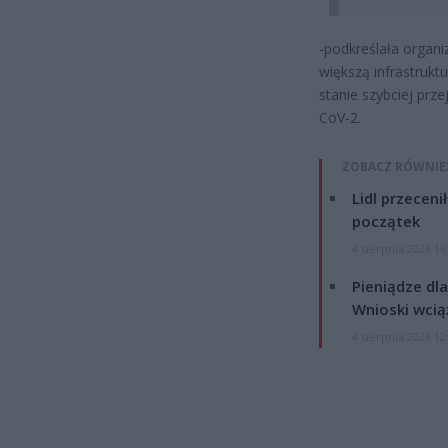
-podkreślała organi
większą infrastrukt
stanie szybciej prz
CoV-2.
ZOBACZ RÓWNIE
Lidl przeceni
początek
4 sierpnia 2026 16
Pieniądze dla
Wnioski wcią
4 sierpnia 2026 12