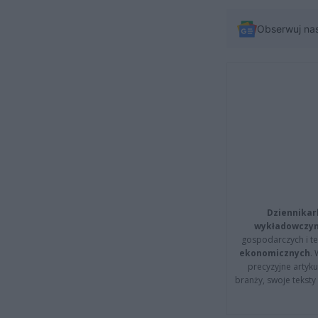
Obserwuj na
Dziennikar
wykładowczyn
gospodarczych i t
ekonomicznych
.
precyzyjne artyku
branży, swoje tekst