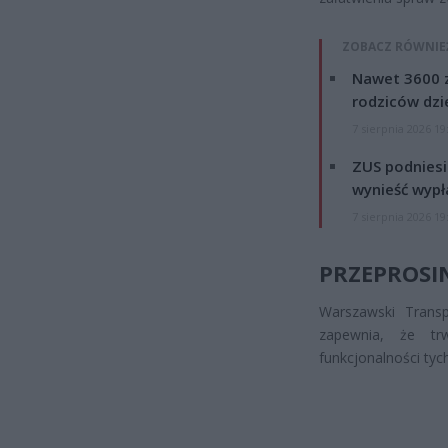
ZOBACZ RÓWNIE
Nawet 3600 z
rodziców dzie
7 sierpnia 2026 19
ZUS podniesie
wynieść wypł
7 sierpnia 2026 19
PRZEPROSI
Warszawski Transp
zapewnia, że tr
funkcjonalności tyc