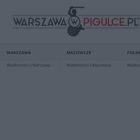
WARSZAWA
MAZOWSZE
POLSK
Wiadomości z Warszawy
Wiadomości z Mazowsza
Wiadomo