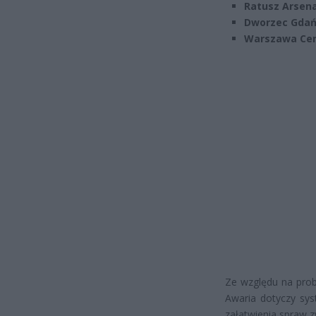
Ratusz Arsena
Dworzec Gdań
Warszawa Cen
Ze względu na prob
Awaria dotyczy sys
załatwienia spraw 