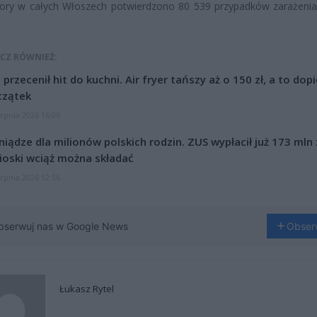
pory w całych Włoszech potwierdzono 80 539 przypadków zarażenia
CZ RÓWNIEŻ:
l przecenił hit do kuchni. Air fryer tańszy aż o 150 zł, a to dop
czątek
erpnia 2026 16:06
niądze dla milionów polskich rodzin. ZUS wypłacił już 173 mln z
oski wciąż można składać
erpnia 2026 12:56
bserwuj nas w Google News
Obser
Łukasz Rytel