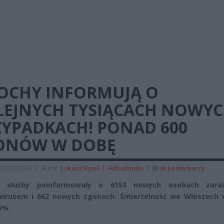
OCHY INFORMUJĄ O
LEJNYCH TYSIĄCACH NOWY
ZYPADKACH! PONAD 600
ONÓW W DOBĘ
2020 20:24
|
Autor:
Łukasz Rytel
|
Aktualności
|
Brak komentarzy
e służby poinformowały o 6153 nowych osobach zara
wirusem i 662 nowych zgonach. Śmiertelność we Włoszech 
0%.