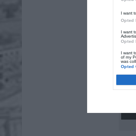
I want t
Opted 
I want 
Advertis
Opted 
I want t
of my P
was col
Opted 