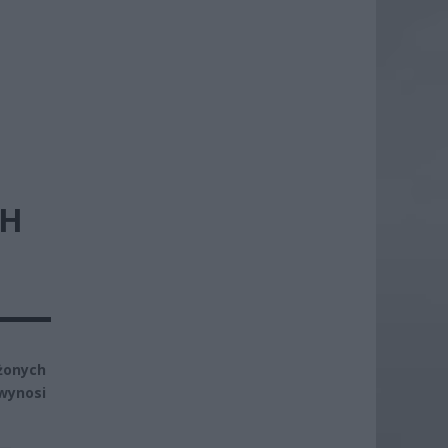
CH
żonych
wynosi