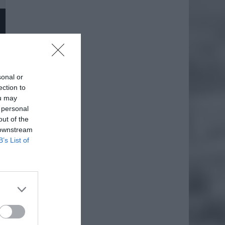
sonal or
ection to
ou may
 personal
out of the
 downstream
B’s List of
daj