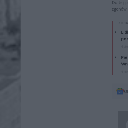
Do tej 
zgonów.
ZOBA
Lid
po
4 si
Pie
Wni
4 si
O