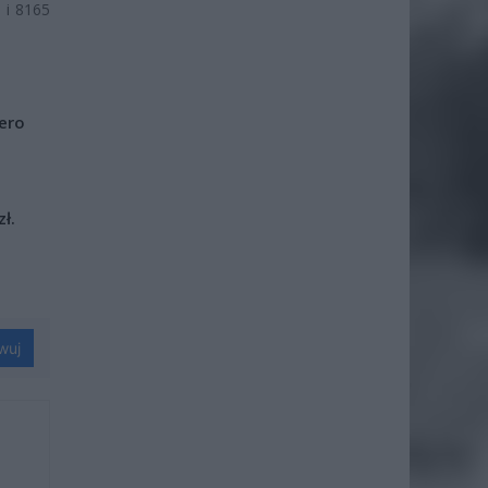
 i 8165
iero
ł.
wuj