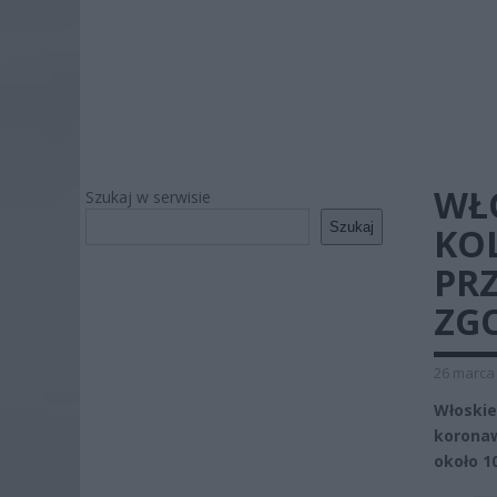
WŁ
Szukaj w serwisie
Szukaj
KO
PR
ZG
26 marca 
Włoski
korona
około 1