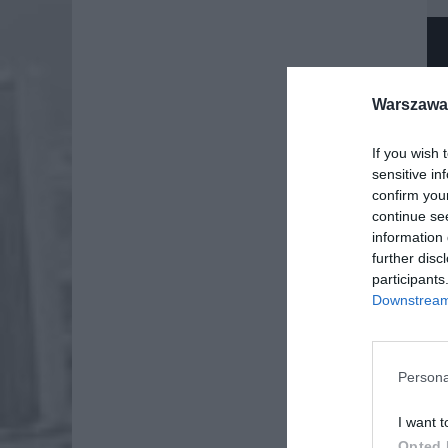
Warszawa 
If you wish 
sensitive in
confirm you
continue se
information 
further disc
participants
Downstream 
Persona
Dod
I want t
Opted 