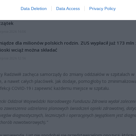
CZ RÓWNIEŻ:
Data Deletion
Data Access
Privacy Policy
l przecenił hit do kuchni. Air fryer tańszy aż o 150 zł, a to dop
czątek
erpnia 2026 16:06
niądze dla milionów polskich rodzin. ZUS wypłacił już 173 mln z
oski wciąż można składać
erpnia 2026 12:56
y Radziwiłł zachęca samorządy do zmiany oddziałów w szpitalach w
, a nawet całych placówek. Jak dodaje, pomogłoby to zminimalizow
nfekcji COVID-19 i zapewnić każdemu miejsce w szpitalu.
cki Oddział Wojewódzki Narodowego Funduszu Zdrowia wydał zaleceni
o zawieszenia udzielania planowych świadczeń opieki zdrowotnej, dotyc
iegów diagnostycznych, leczniczych i operacyjnych (wyjątkiem jest diagn
 chorób nowotworowych).”
y wojewoda. List nie spodobał się przedstawicielom opozycji, którzy 