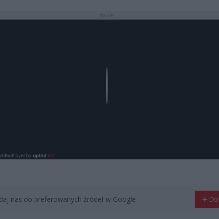
REKLAMA
Play
aj nas do preferowanych źródeł w Google
Do