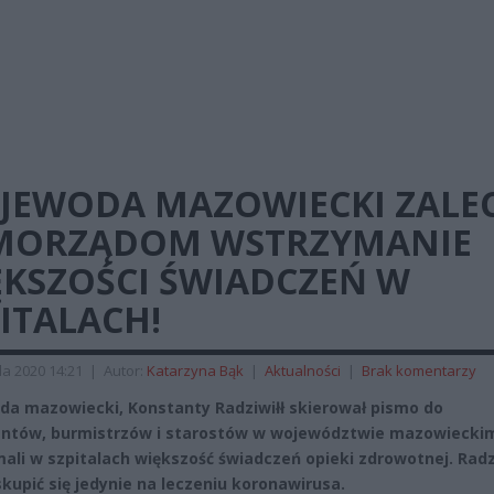
JEWODA MAZOWIECKI ZALE
MORZĄDOM WSTRZYMANIE
ĘKSZOŚCI ŚWIADCZEŃ W
ITALACH!
da 2020 14:21
|
Autor:
Katarzyna Bąk
|
Aktualności
|
Brak komentarzy
a mazowiecki, Konstanty Radziwiłł skierował pismo do
ntów, burmistrzów i starostów w województwie mazowieckim
ali w szpitalach większość świadczeń opieki zdrowotnej. Radz
skupić się jedynie na leczeniu koronawirusa.