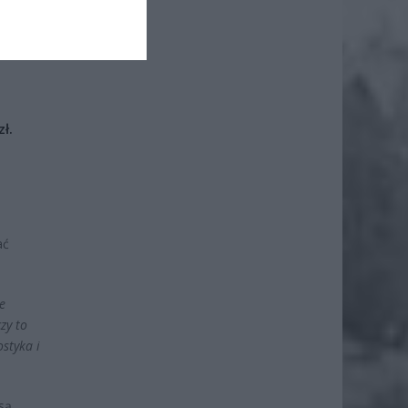
iero
ł.
ać
e
zy to
ostyka i
są