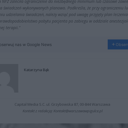
a NFZ zaleciła ograniczenie do niezbędnego minimum lub czasowe zawie
ia świadczeń wykonywanych planowo. Podkreśla, że przy ograniczeniu l
niu udzielania świadczeń, należy wziąć pod uwagę przyjęty plan leczenia
prawdopodobieństwo pobytu pacjenta po zabiegu w oddziale anestezjolo
ej terapii.”
bserwuj nas w Google News
Obser
Katarzyna Bąk
Capital Media S.C. ul. Grzybowska 87, 00-844 Warszawa
Kontakt z redakcją: Kontakt@warszawawpigulce.pl