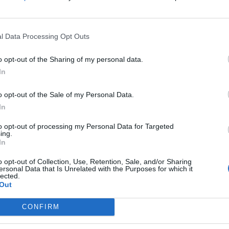
rmuje „Gazeta Wyborcza” Konstanty Radziwiłł 5 listopada skierował p
ządów w sprawie częściowego zawieszenia usług opieki zdrowotnej
l Data Processing Opt Outs
 uważa, że w związku z epidemią koronawirusa, wszystkie placówki
e powinny włączyć się do walki z wirusem SARS-CoV-2.
o opt-out of the Sharing of my personal data.
In
o opt-out of the Sale of my Personal Data.
In
to opt-out of processing my Personal Data for Targeted
ing.
ad
In
o opt-out of Collection, Use, Retention, Sale, and/or Sharing
ersonal Data that Is Unrelated with the Purposes for which it
lected.
Out
CONFIRM