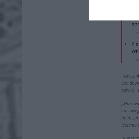
ZOBA
Lid
po
4 si
Pie
Wni
4 si
Konstant
covidowe
ryzyko i
„Mazowie
czasoweg
m.in. zab
leczenie
-tłumacz