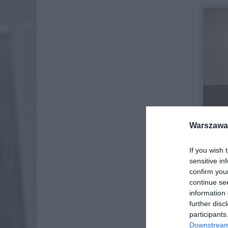
Warszawa 
If you wish 
sensitive in
confirm you
continue se
information 
further disc
participants
Downstream 