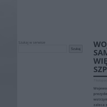
WO
Szukaj w serwisie
Szukaj
SA
WI
SZP
7 listopa
Wojewod
prezyde
wstrzym
zaleca 