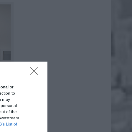
sonal or
ection to
ou may
 personal
out of the
 downstream
B’s List of