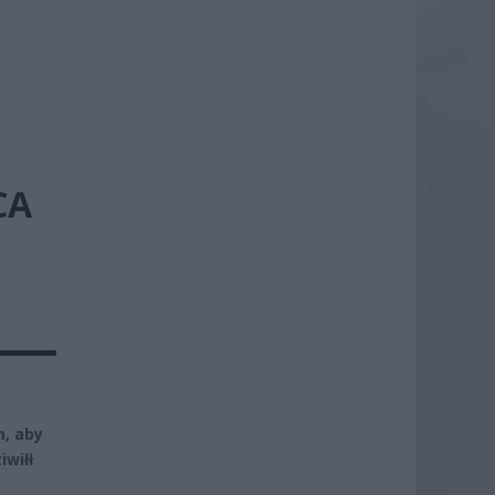
CA
, aby
iwiłł