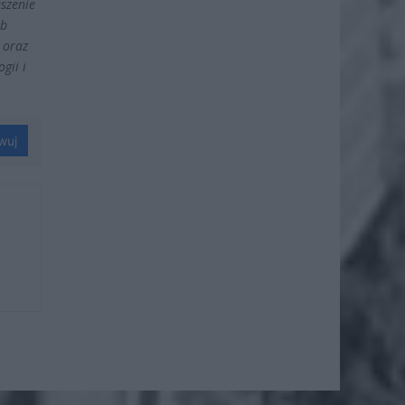
szenie
ub
 oraz
gii i
wuj