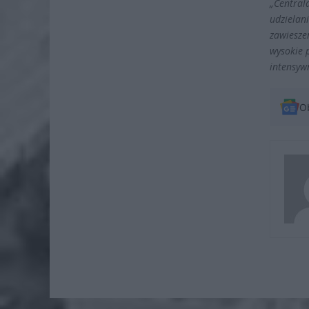
„Central
udzielan
zawiesze
wysokie 
intensywn
O