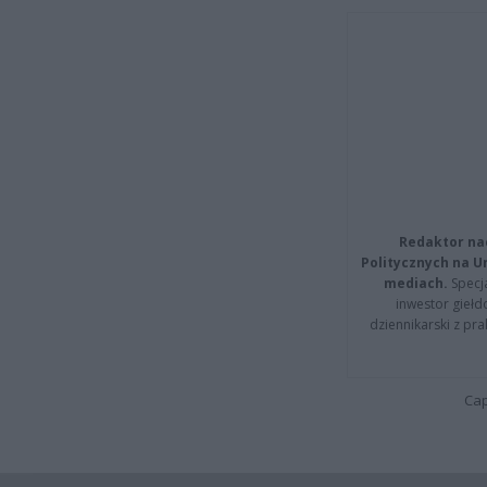
Redaktor na
Politycznych na 
mediach.
Specja
inwestor giełd
dziennikarski z pr
Cap