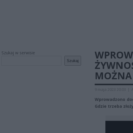
WPROW
Szukaj w serwisie
Szukaj
ŻYWNOŚĆ
MOŻNA 
9 maja 2023 20:03
|
Wprowadzono dod
Gdzie trzeba zło