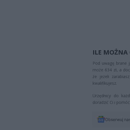
ILE MOŻNA
Pod uwagę brane j
może 634 zł, a doc
że jeżeli zarabia
kwalifikujesz.
Urzędnicy do każ
doradzić Ci i pomóc,
Obserwuj na