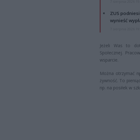
7 sierpnia 2026 19
ZUS podniesie
wynieść wypł
7 sierpnia 2026 19
Jeżeli Was to do
Społecznej. Praco
wsparcie.
Można otrzymać np
żywność. To pieniąd
np. na posiłek w sz