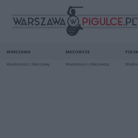
WARSZAWA
MAZOWSZE
POLSK
Wiadomości z Warszawy
Wiadomości z Mazowsza
Wiadomo