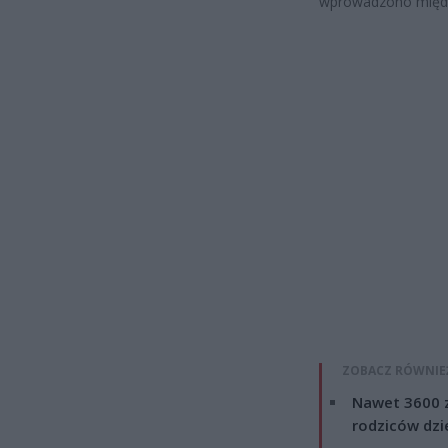
wprowadzono międz
ZOBACZ RÓWNIE
Nawet 3600 z
rodziców dzie