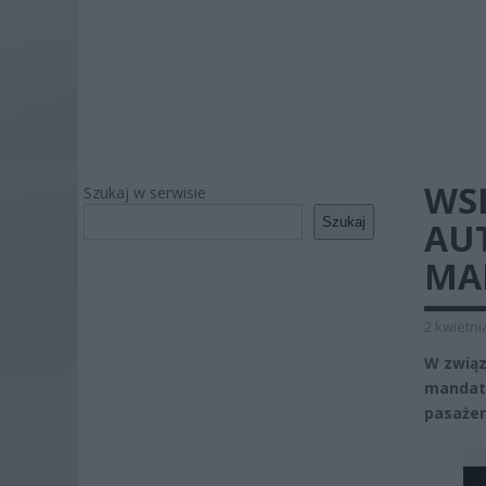
WS
Szukaj w serwisie
Szukaj
AU
MA
2 kwietni
W związ
mandat 
pasażer