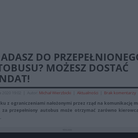
IADASZ DO PRZEPEŁNIONEG
TOBUSU? MOŻESZ DOSTAĆ
NDAT!
a 2020 19:02
|
Autor:
Michał Wierzbicki
|
Aktualności
|
Brak komentarzy
ku z ograniczeniami nałożonymi przez rząd na komunikację m
za przepełniony autobus może otrzymać zarówno kierowca,
.
REKLAMA