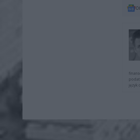
O
finans
podat
język 