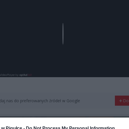
Play
aj nas do preferowanych źródeł w Google
Do
w Pigułce -
Do Not Process My Personal Information