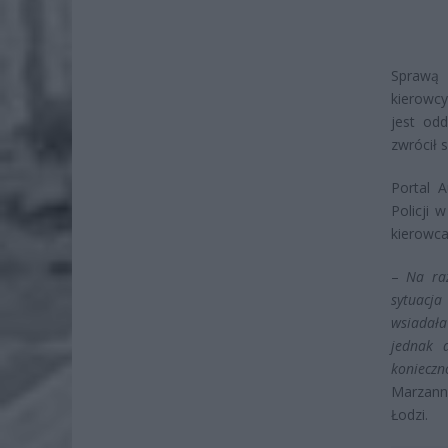
Sprawą 
kierowcy
jest od
zwrócił 
Portal 
Policji 
kierowca,
–
Na raz
sytuacja
wsiadała
jednak 
konieczn
Marzann
Łodzi.