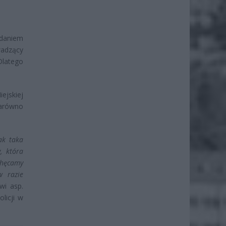
daniem
wadzący
Dlatego
ejskiej
zarówno
ak taka
, która
chęcamy
w razie
i asp.
licji w