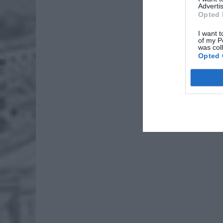
ZOBA
Advertis
Opted 
Lid
po
I want t
of my P
4 si
was col
Opted 
Pie
Wni
4 si