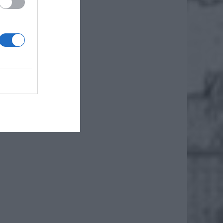
iero
ł.