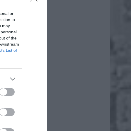
sonal or
ection to
ou may
 personal
out of the
 downstream
B’s List of
 500 zł