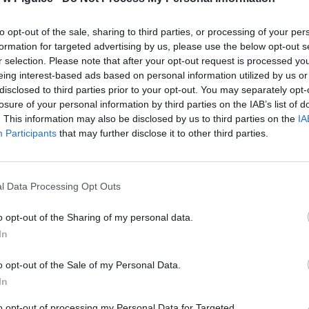
to opt-out of the sale, sharing to third parties, or processing of your per
formation for targeted advertising by us, please use the below opt-out s
r selection. Please note that after your opt-out request is processed y
eing interest-based ads based on personal information utilized by us or
disclosed to third parties prior to your opt-out. You may separately opt-
losure of your personal information by third parties on the IAB’s list of
. This information may also be disclosed by us to third parties on the
IA
Participants
that may further disclose it to other third parties.
l Data Processing Opt Outs
o opt-out of the Sharing of my personal data.
Fot. Shutterstock
In
kodeksu wykroczeń za naruszenie tych przepisów grozi grzywna do
o opt-out of the Sale of my Personal Data.
a nagany.
In
to opt-out of processing my Personal Data for Targeted