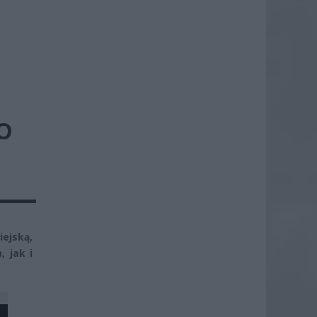
O
iejską,
 jak i