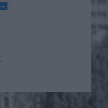
wuj
na