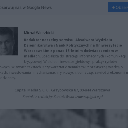
bserwuj nas w Google News
Obser
Michał Wierzbicki
Redaktor naczelny serwisu. Absolwent Wydziału
Dziennikarstwa i Nauk Politycznych na Uniwersytecie
Warszawskim z ponad 15-letnim doświadczeniem w
mediach.
Specjalista ds. strategii informacyjnych i komunikacji
kryzysowej. Wieloletni inwestor giełdowy i praktyk rynków
owych. W swoich tekstach łączy warsztat dziennikarski z praktyczną wiedzą o
kach, inwestowaniu i mechanizmach rynkowych, tłumacząc zawiłości ekonomii 
codzienny.
Capital Media S.C. ul. Grzybowska 87, 00-844 Warszawa
Kontakt z redakcją: Kontakt@warszawawpigulce.pl