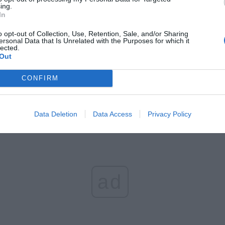
CZ RÓWNIEŻ:
ing.
In
l przecenił hit do kuchni. Air fryer tańszy aż o 150 zł, a to dop
czątek
o opt-out of Collection, Use, Retention, Sale, and/or Sharing
ersonal Data that Is Unrelated with the Purposes for which it
erpnia 2026 16:06
lected.
Out
niądze dla milionów polskich rodzin. ZUS wypłacił już 173 mln z
oski wciąż można składać
CONFIRM
erpnia 2026 12:56
Data Deletion
Data Access
Privacy Policy
ad