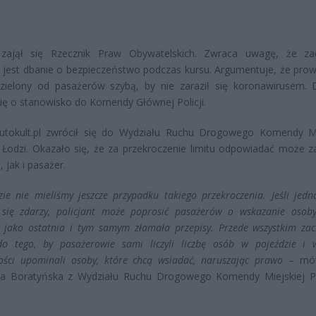
zajął się Rzecznik Praw Obywatelskich. Zwraca uwagę, że za
 jest dbanie o bezpieczeństwo podczas kursu. Argumentuje, że pro
dzielony od pasażerów szybą, by nie zaraził się koronawirusem. 
się o stanowisko do Komendy Głównej Policji.
Autokult.pl zwrócił się do Wydziału Ruchu Drogowego Komendy Mi
w Łodzi. Okazało się, że za przekroczenie limitu odpowiadać może 
 jak i pasażer.
ie nie mieliśmy jeszcze przypadku takiego przekroczenia. Jeśli jedn
 się zdarzy, policjant może poprosić pasażerów o wskazanie osoby
 jako ostatnia i tym samym złamała przepisy. Przede wszystkim za
do tego, by pasażerowie sami liczyli liczbę osób w pojeździe i 
ości upominali osoby, które chcą wsiadać, naruszając prawo
– mów
a Boratyńska z Wydziału Ruchu Drogowego Komendy Miejskiej Po