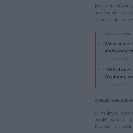
Jeszcze niedawno z
potężny cios nie ty
stanęło z dnia na d
ZOBACZ RÓWNIE
Wielu senior
podwyższy e
4 sierpnia 2026 12
1600 zł mies
Wiadomo, co
4 sierpnia 2026 12
Związki zawodow
W trudnych rozmo
ustalić warunki, k
Pracownicy z wiel