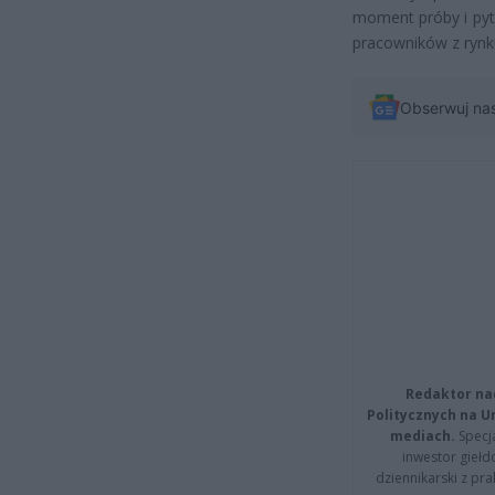
moment próby i pyta
pracowników z rynk
Obserwuj na
Redaktor na
Politycznych na 
mediach.
Specja
inwestor giełd
dziennikarski z pr