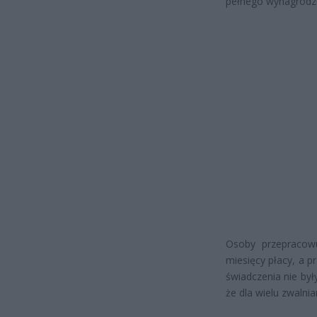
pełnego wynagrodz
Osoby przepracow
miesięcy płacy, a p
świadczenia nie były
że dla wielu zwalni