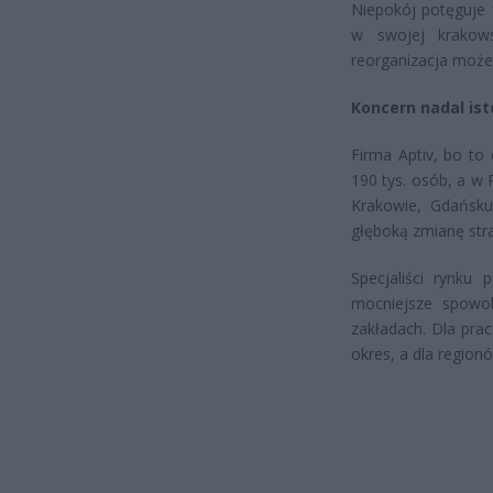
Niepokój potęguje f
w swojej krakowsk
reorganizacja może 
Koncern nadal is
Firma Aptiv, bo to
190 tys. osób, a w
Krakowie, Gdańsku 
głęboką zmianę strat
Specjaliści rynku 
mocniejsze spowol
zakładach. Dla pra
okres, a dla region