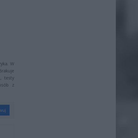
zyka. W
Brakuje
, testy
osób z
wuj