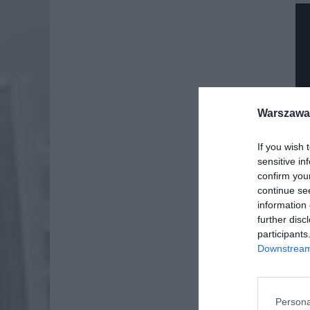
Warszawa 
If you wish 
sensitive in
confirm you
continue se
information 
further disc
participants
Downstream 
Dod
Persona