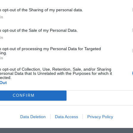
Fot. Isopix / East News
o opt-out of the Sharing of my personal data.
In
 są zgodni, że około połowę ofiar śmiertelnych koronawirusa to 
ieki. Stanowią one od 42 do aż 57 proc. wszystkich zgonów.
o opt-out of the Sale of my Personal Data.
In
CZ RÓWNIEŻ:
l przecenił hit do kuchni. Air fryer tańszy aż o 150 zł, a to dop
to opt-out of processing my Personal Data for Targeted
ing.
czątek
In
erpnia 2026 16:06
o opt-out of Collection, Use, Retention, Sale, and/or Sharing
ersonal Data that Is Unrelated with the Purposes for which it
niądze dla milionów polskich rodzin. ZUS wypłacił już 173 mln z
lected.
oski wciąż można składać
Out
erpnia 2026 12:56
CONFIRM
Data Deletion
Data Access
Privacy Policy