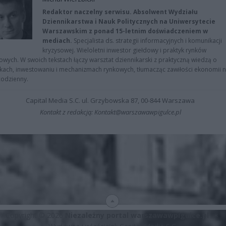
Redaktor naczelny serwisu. Absolwent Wydziału
Dziennikarstwa i Nauk Politycznych na Uniwersytecie
Warszawskim z ponad 15-letnim doświadczeniem w
mediach.
Specjalista ds. strategii informacyjnych i komunikacji
kryzysowej. Wieloletni inwestor giełdowy i praktyk rynków
owych. W swoich tekstach łączy warsztat dziennikarski z praktyczną wiedzą o
kach, inwestowaniu i mechanizmach rynkowych, tłumacząc zawiłości ekonomii 
codzienny.
Capital Media S.C. ul. Grzybowska 87, 00-844 Warszawa
Kontakt z redakcją: Kontakt@warszawawpigulce.pl
Copyright © 2026
Niezależny portal warszawawpigulce.pl
∗