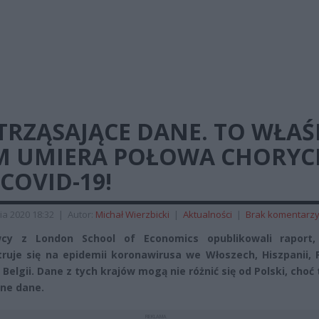
TRZĄSAJĄCE DANE. TO WŁAŚ
M UMIERA POŁOWA CHORYC
COVID-19!
ia 2020 18:32
|
Autor:
Michał Wierzbicki
|
Aktualności
|
Brak komentarz
cy z London School of Economics opublikowali raport,
ruje się na epidemii koronawirusa we Włoszech, Hiszpanii, F
 i Belgii. Dane z tych krajów mogą nie różnić się od Polski, choć
lne dane.
REKLAMA