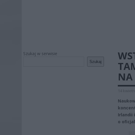
WS
Szukaj w serwisie
Szukaj
TA
NA 
14 kwietn
Naukow
koncent
Irlandii
o oficja