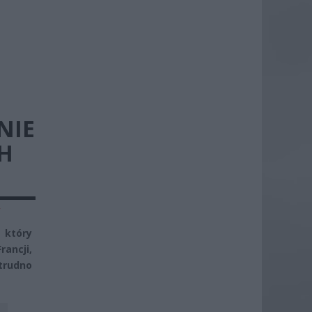
NIE
H
y
 który
rancji,
 trudno