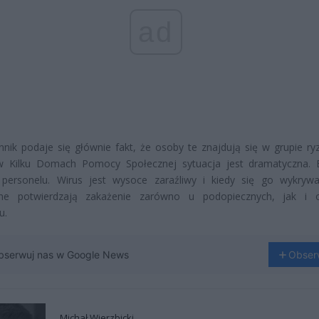
ad
nnik podaje się głównie fakt, że osoby te znajdują się w grupie ry
w Kilku Domach Pomocy Społecznej sytuacja jest dramatyczna. 
 personelu. Wirus jest wysoce zaraźliwy i kiedy się go wykrywa
ne potwierdzają zakażenie zarówno u podopiecznych, jak i 
u.
bserwuj nas w Google News
Obser
Michał Wierzbicki