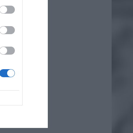
osoby z
iero
ł.