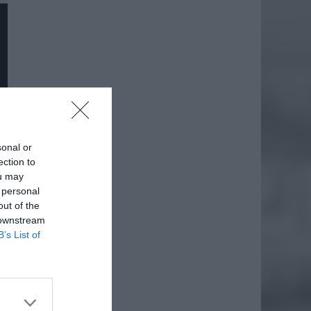
sonal or
ection to
ou may
 personal
out of the
 downstream
B’s List of
daj