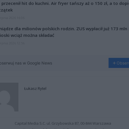
l przecenił hit do kuchni. Air fryer tańszy aż o 150 zł, a to dop
czątek
erpnia 2026 16:06
niądze dla milionów polskich rodzin. ZUS wypłacił już 173 mln z
oski wciąż można składać
erpnia 2026 12:56
bserwuj nas w Google News
Obser
Łukasz Rytel
Capital Media S.C. ul. Grzybowska 87, 00-844 Warszawa