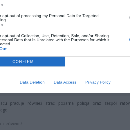
In
to opt-out of processing my Personal Data for Targeted
ing.
In
o opt-out of Collection, Use, Retention, Sale, and/or Sharing
ersonal Data that Is Unrelated with the Purposes for which it
lected.
Out
CONFIRM
Data Deletion
Data Access
Privacy Policy
Fot. Łukasz/ Warszawa w Pigułce
scu pracuje również straż pożarna policja oraz zespół rato
ego.
CZ RÓWNIEŻ: