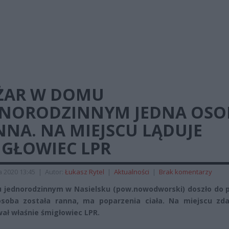
ŻAR W DOMU
DNORODZINNYM JEDNA OSO
NA. NA MIEJSCU LĄDUJE
IGŁOWIEC LPR
a 2020 13:45
|
Autor:
Łukasz Rytel
|
Aktualności
|
Brak komentarzy
jednorodzinnym w Nasielsku (pow.nowodworski) doszło do p
soba została ranna, ma poparzenia ciała. Na miejscu zda
ał właśnie śmigłowiec LPR.