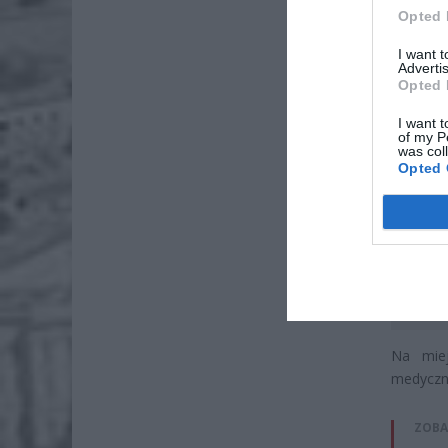
Opted 
I want 
Advertis
Opted 
I want t
of my P
was col
Opted 
Na miej
medyczn
ZOBA