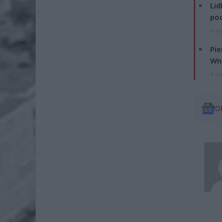
Lid
po
4 si
Pie
Wni
4 si
O