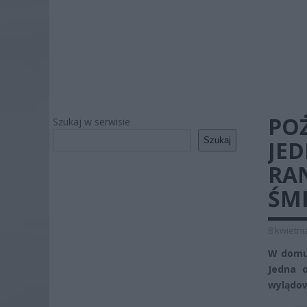
PO
Szukaj w serwisie
Szukaj
JE
RAN
ŚM
8 kwietni
W domu 
Jedna o
wylądow