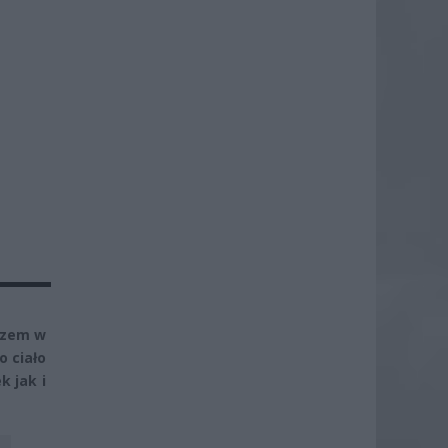
azem w
 ciało
k jak i