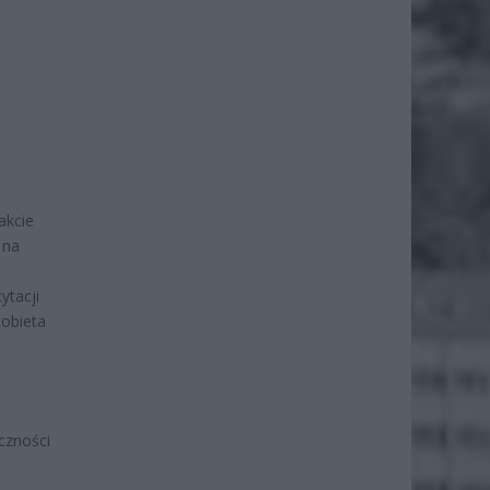
akcie
 na
ytacji
obieta
czności