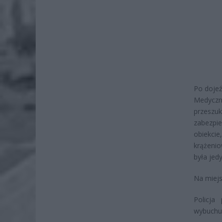
Po dojeź
Medyczne
przeszuk
zabezpie
obiekcie
krążenio
była jed
Na miejs
Policja
wybuchu