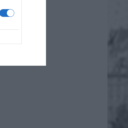
ki
adach.
iero
ł.