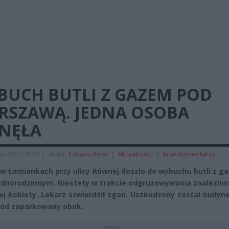
BUCH BUTLI Z GAZEM POD
RSZAWĄ. JEDNA OSOBA
INĘŁA
ia 2022 09:26
|
Autor:
Łukasz Rytel
|
Aktualności
|
Brak komentarzy
w Łomiankach przy ulicy Równej doszło do wybuchu butli z g
dnorodzinnym. Niestety w trakcie odgruzowywania znaleziono
iej kobiety. Lekarz stwierdził zgon. Uszkodzony został budyne
ód zaparkowany obok.
REKLAMA