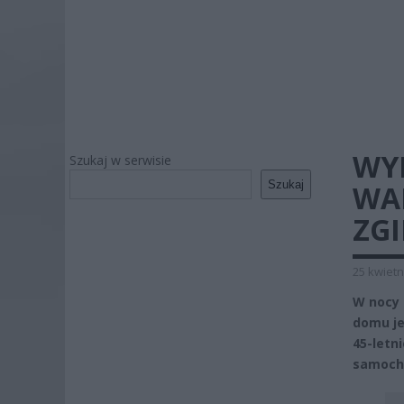
WY
Szukaj w serwisie
Szukaj
WA
ZG
25 kwietn
W nocy 
domu je
45-letn
samoch