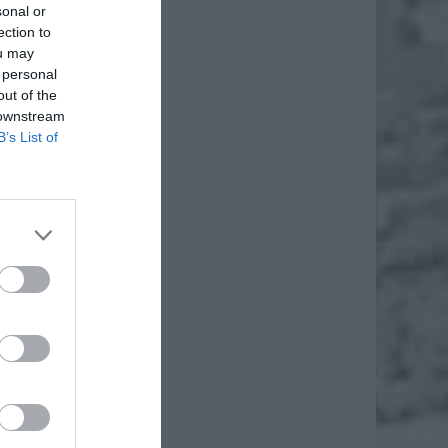
sonal or
ection to
ou may
 personal
out of the
 downstream
B’s List of
daj