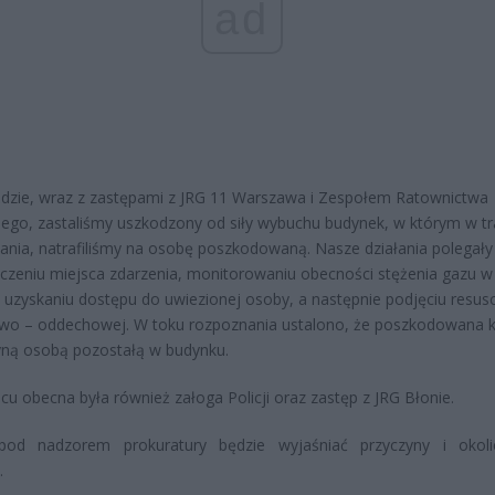
ad
dzie, wraz z zastępami z JRG 11 Warszawa i Zespołem Ratownictwa
go, zastaliśmy uszkodzony od siły wybuchu budynek, w którym w tr
ania, natrafiliśmy na osobę poszkodowaną. Nasze działania polegały
czeniu miejsca zdarzenia, monitorowaniu obecności stężenia gazu w
, uzyskaniu dostępu do uwiezionej osoby, a następnie podjęciu resusc
wo – oddechowej. W toku rozpoznania ustalono, że poszkodowana k
yną osobą pozostałą w budynku.
cu obecna była również załoga Policji oraz zastęp z JRG Błonie.
 pod nadzorem prokuratury będzie wyjaśniać przyczyny i okoli
.