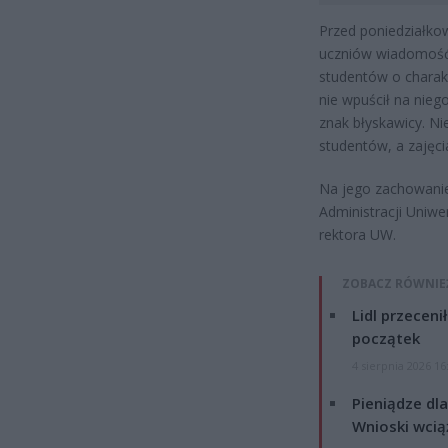
Przed poniedziałko
uczniów wiadomość, 
studentów o charak
nie wpuścił na nieg
znak błyskawicy. Ni
studentów, a zajęc
Na jego zachowanie
Administracji Uniwe
rektora UW.
ZOBACZ RÓWNIE
Lidl przeceni
początek
4 sierpnia 2026 16
Pieniądze dla
Wnioski wcią