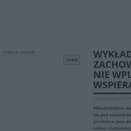
WYKŁAD
Szukaj w serwisie
Szukaj
ZACHOW
NIE WP
WSPIER
7 listopada 2020 13:0
Kilkudziesięciu 
się pod oświadcz
profesora Jana Ma
online studentów,