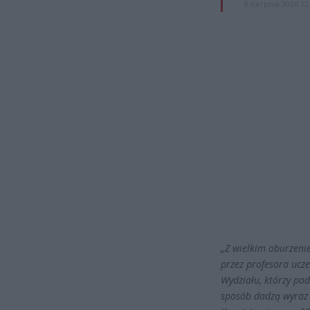
4 sierpnia 2026 12
„Z wielkim oburzeni
przez profesora ucz
Wydziału, którzy po
sposób dadzą wyraz