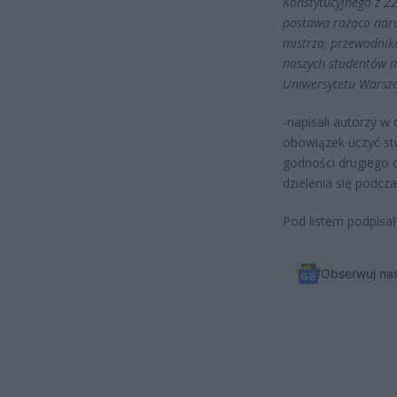
Konstytucyjnego z 22
postawa rażąco naru
mistrza, przewodnika
naszych studentów m
Uniwersytetu Warsza
-napisali autorzy 
obowiązek uczyć st
godności drugiego c
dzielenia się podcza
Pod listem podpisał
Obserwuj na