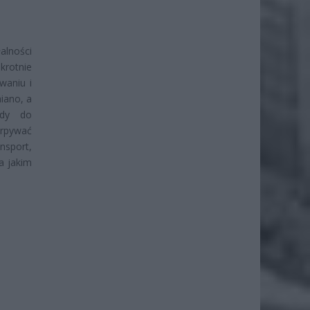
alności
krotnie
waniu i
niano, a
gdy do
erpywać
nsport,
a jakim