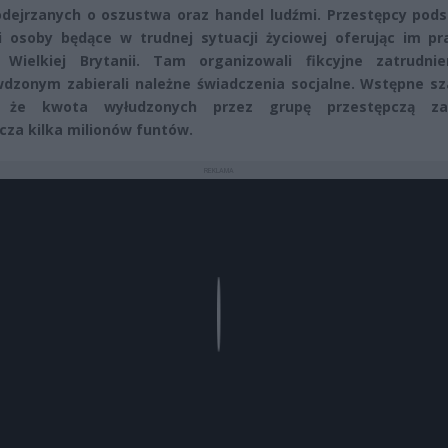
dejrzanych o oszustwa oraz handel ludźmi. Przestępcy pod
i osoby będące w trudnej sytuacji życiowej oferując im pr
 Wielkiej Brytanii. Tam organizowali fikcyjne zatrudnie
dzonym zabierali należne świadczenia socjalne. Wstępne sz
 że kwota wyłudzonych przez grupę przestępczą za
cza kilka milionów funtów.
REKLAMA
Play