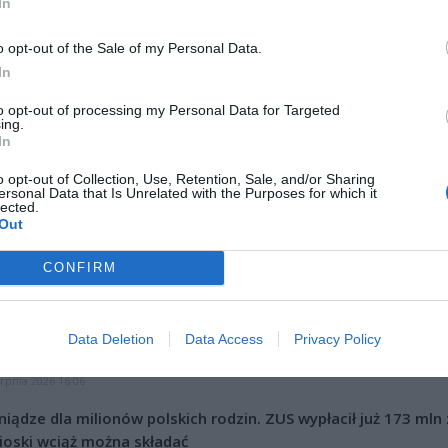
In
o opt-out of the Sale of my Personal Data.
In
ad
to opt-out of processing my Personal Data for Targeted
ing.
In
o opt-out of Collection, Use, Retention, Sale, and/or Sharing
ersonal Data that Is Unrelated with the Purposes for which it
lected.
Out
CONFIRM
CZ RÓWNIEŻ:
l przecenił hit do kuchni. Air fryer tańszy aż o 150 zł, a to dop
Data Deletion
Data Access
Privacy Policy
czątek
erpnia 2026 16:06
niądze dla milionów polskich rodzin. ZUS wypłacił już 173 mln z
oski wciąż można składać