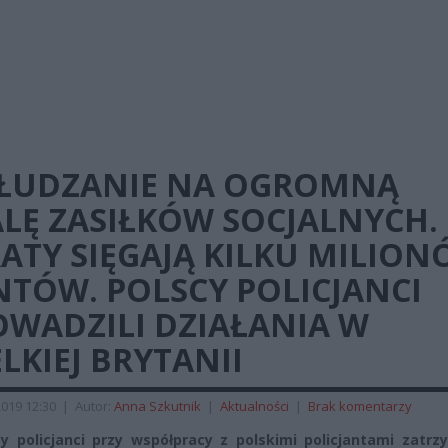
ŁUDZANIE NA OGROMNĄ
ALĘ ZASIŁKÓW SOCJALNYCH.
ATY SIĘGAJĄ KILKU MILIO
NTÓW. POLSCY POLICJANCI
OWADZILI DZIAŁANIA W
LKIEJ BRYTANII
2019 12:30
|
Autor:
Anna Szkutnik
|
Aktualności
|
Brak komentarzy
cy policjanci przy współpracy z polskimi policjantami zatrz