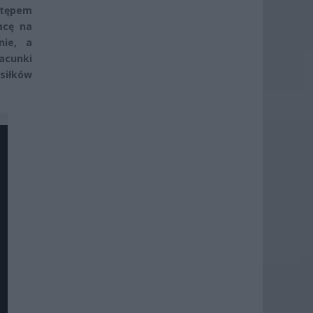
stępem
acę na
nie, a
acunki
siłków