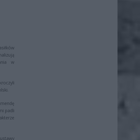
asiłków
alizują
ania w
roczyli
lski.
omendę
i padli
akterze
 ustawy