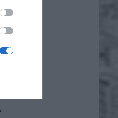
iero
ł.