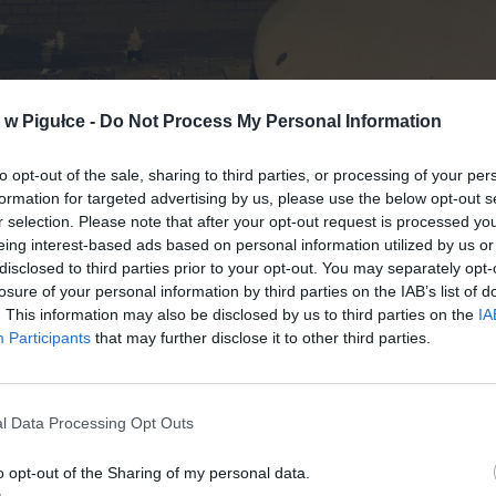
w Pigułce -
Do Not Process My Personal Information
to opt-out of the sale, sharing to third parties, or processing of your per
formation for targeted advertising by us, please use the below opt-out s
Fot. Policja
r selection. Please note that after your opt-out request is processed y
eing interest-based ads based on personal information utilized by us or
pczą grupę rozpracowywali policjanci z hrabstwa West Midlan
disclosed to third parties prior to your opt-out. You may separately opt-
ki Departament Pracy i Zasiłków. W działania zaangażował się
losure of your personal information by third parties on the IAB’s list of
. This information may also be disclosed by us to third parties on the
IA
owy National Crime Agency przy Ambasadzie Brytyjskiej w Warsz
Participants
that may further disclose it to other third parties.
cji udział wzięli policjanci z Wydziału dw. z Handlem Ludźm
lnego Komendy Głównej Policji przy udziale pionu kryminalneg
ch. Na miejscu był także przedstawiciel Europolu. Działania miały 
y ubiegły tydzień.
l Data Processing Opt Outs
o opt-out of the Sharing of my personal data.