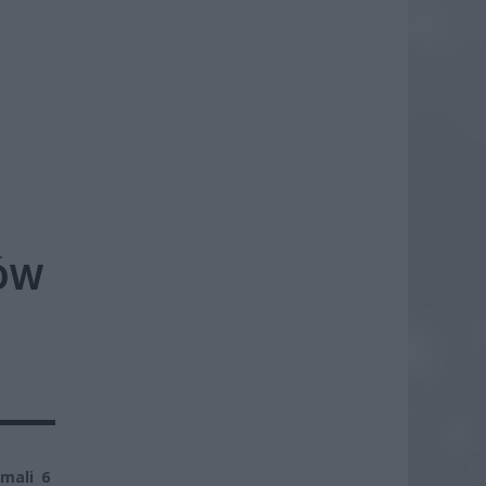
NÓW
ymali 6