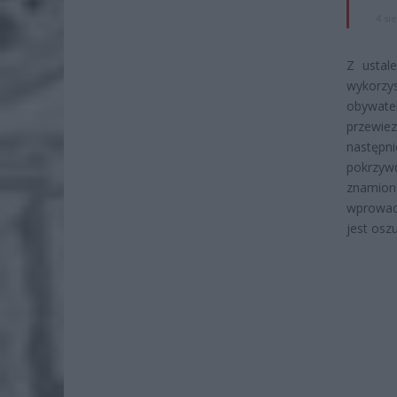
4 si
Z ustal
wykorzy
obywatel
przewiez
następn
pokrzyw
znamiona
wprowadz
jest osz