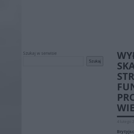
WY
Szukaj w serwisie
Szukaj
SK
STR
FU
PR
WIE
4 lutego 
Brytyjs