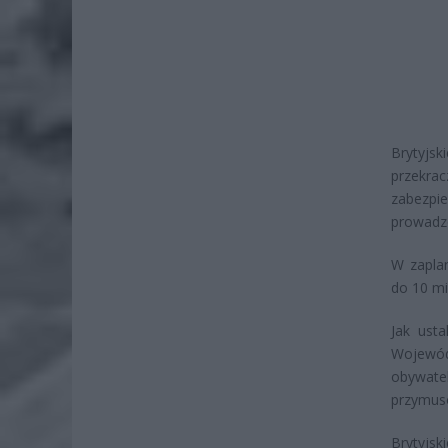
Brytyjsk
przekrac
zabezpi
prowadz
W zaplan
do 10 mi
Jak ust
Wojewódz
obywatel
przymu
Brytyjs