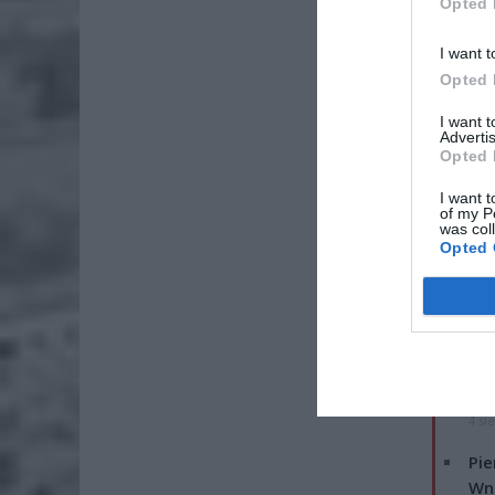
Opted 
I want t
Opted 
I want 
Advertis
Opted 
I want t
of my P
was col
Opted 
ZOBA
Lid
po
4 si
Pie
Wni