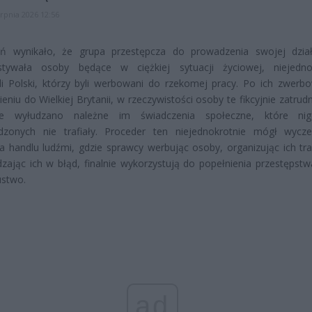
erpnia 2026 12:56
eń wynikało, że grupa przestępcza do prowadzenia swojej dział
stywała osoby będące w ciężkiej sytuacji życiowej, niejedno
i Polski, którzy byli werbowani do rzekomej pracy. Po ich zwerbo
ieniu do Wielkiej Brytanii, w rzeczywistości osoby te fikcyjnie zatrud
ie wyłudzano należne im świadczenia społeczne, które ni
dzonych nie trafiały. Proceder ten niejednokrotnie mógł wycz
 handlu ludźmi, gdzie sprawcy werbując osoby, organizując ich tra
ając ich w błąd, finalnie wykorzystują do popełnienia przestępstw
ustwo.
ad