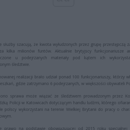
ie służby szacują, że kwota wyłudzonych przez grupę przestępczą z
za kilka milionów funtów. Aktualnie brytyjscy funkcjonariusze an
eczone u podejrzanych materiały pod kątem ich wykorzyst
onym śledztwie.
owanej realizacji brało udział ponad 100 funkcjonariuszy, którzy wk
eszkań, gdzie zatrzymano 6 podejrzanych, w większości obywateli Po
alono sprawa może wiązać ze śledztwem prowadzonym przez K
ką Policji w Katowicach dotyczącym handlu ludźmi, którego ofiaram
e polscy wykorzystani na terenie Wielkiej Brytanii do pracy o char
sowym.
kie prawo na podstawie obowiązującej od 2015 roku specjalnej