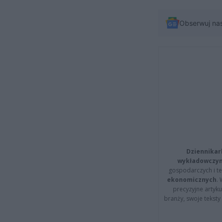
Obserwuj na
Dziennikar
wykładowczyn
gospodarczych i t
ekonomicznych
.
precyzyjne artyku
branży, swoje tekst