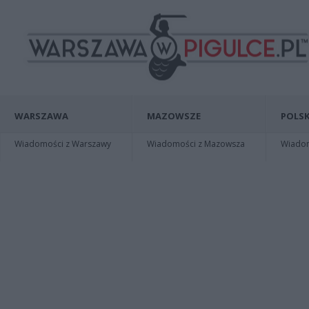
WARSZAWA
MAZOWSZE
POLSK
Wiadomości z Warszawy
Wiadomości z Mazowsza
Wiadomo