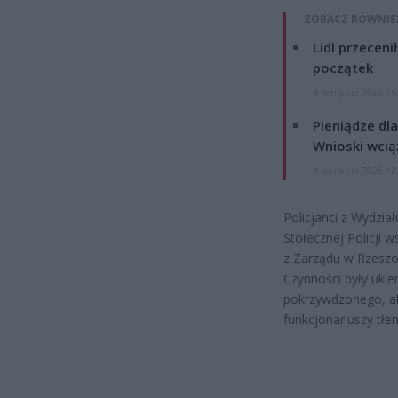
ZOBACZ RÓWNIE
Lidl przeceni
początek
4 sierpnia 2026 16
Pieniądze dla
Wnioski wcią
4 sierpnia 2026 12
Policjanci z Wydzi
Stołecznej Policji w
z Zarządu w Rzeszowi
Czynności były uki
pokrzywdzonego, ale
funkcjonariuszy tłe