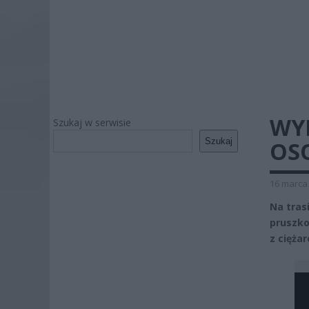
WYP
Szukaj w serwisie
Szukaj
OS
16 marca 
Na tras
pruszko
z cięża