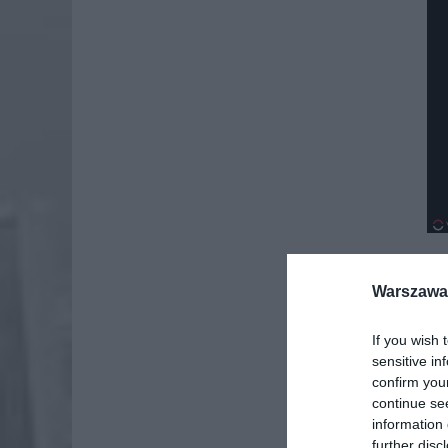
Warszawa 
If you wish 
sensitive in
confirm you
continue se
information 
further disc