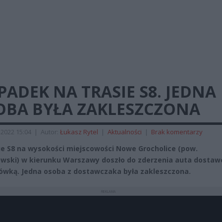
ADEK NA TRASIE S8. JEDNA
OBA BYŁA ZAKLESZCZONA
2022 15:04
|
Autor:
Łukasz Rytel
|
Aktualności
|
Brak komentarzy
ie S8 na wysokości miejscowości Nowe Grocholice (pow.
wski) w kierunku Warszawy doszło do zderzenia auta dosta
rówką. Jedna osoba z dostawczaka była zakleszczona.
REKLAMA