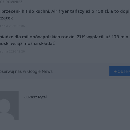
CZ RÓWNIEŻ:
l przecenił hit do kuchni. Air fryer tańszy aż o 150 zł, a to dop
czątek
erpnia 2026 16:06
niądze dla milionów polskich rodzin. ZUS wypłacił już 173 mln z
oski wciąż można składać
erpnia 2026 12:56
bserwuj nas w Google News
Obser
Łukasz Rytel