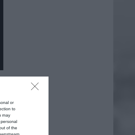
sonal or
ection to
ou may
 personal
out of the
 downstream