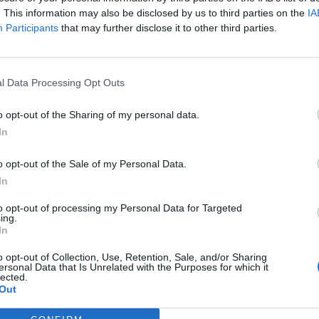
. This information may also be disclosed by us to third parties on the
IA
Participants
that may further disclose it to other third parties.
l Data Processing Opt Outs
o opt-out of the Sharing of my personal data.
aj nas do preferowanych źródeł w Google
Do
In
o opt-out of the Sale of my Personal Data.
In
to opt-out of processing my Personal Data for Targeted
ing.
In
o opt-out of Collection, Use, Retention, Sale, and/or Sharing
ersonal Data that Is Unrelated with the Purposes for which it
lected.
ukasz/ Warszawa w
Fot. Łukasz/ Warszawa w
Fot. Łukasz/ Warsz
Out
Pigułce
Pigułce
Pigułce
 przy użyciu sprzętu hydraulicznego uwolnili poszkodowaną osobę i