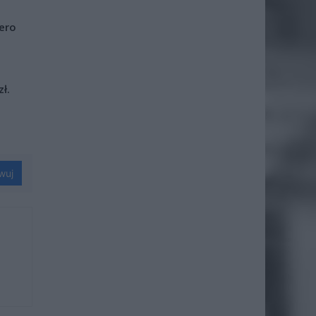
iero
ł.
wuj