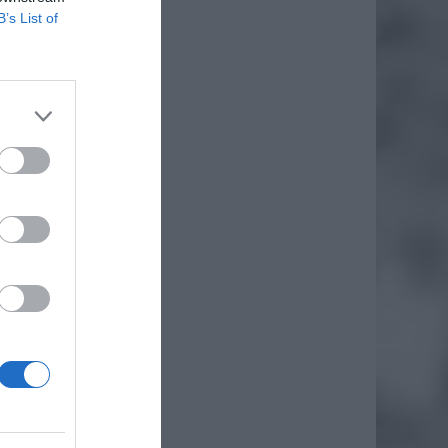
B’s List of
daj
awa w