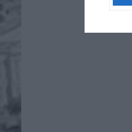
przekaza
Trasa w 
przeciwn