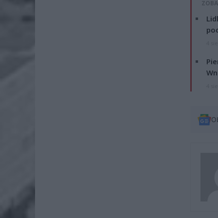
ZOBA
Lid
po
4 si
Pie
Wni
4 si
O