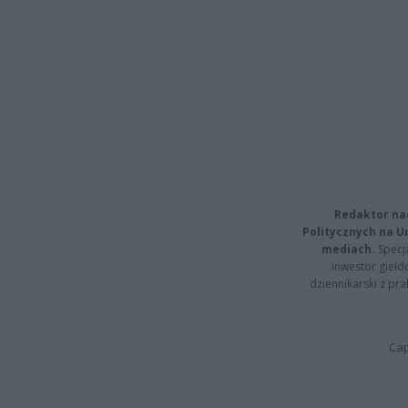
Redaktor na
Politycznych na 
mediach.
Specja
inwestor giełd
dziennikarski z pr
Cap