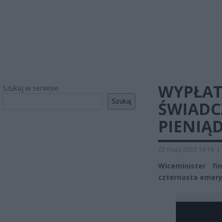
WYPŁA
Szukaj w serwisie
Szukaj
ŚWIADC
PIENIĄ
22 maja 2023 19:14
|
Wiceminister f
czternasta emeryt