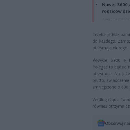
Nawet 3600 z
rodziców dzie
7 sierpnia 2026 19
Trzeba jednak pamię
do każdego. Zamożn
otrzymają niczego.
Powyżej 2900 zł b
Polegać to będzie 
otrzymuje. Np. Jeż
brutto, świadczenie
zmniejszone o 600 zł
Według rządu świad
również otrzyma czt
Obserwuj na