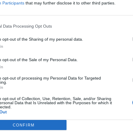
Participants
that may further disclose it to other third parties.
l Data Processing Opt Outs
o opt-out of the Sharing of my personal data.
In
aj nas do preferowanych źródeł w Google
Do
o opt-out of the Sale of my Personal Data.
In
to opt-out of processing my Personal Data for Targeted
ing.
In
o opt-out of Collection, Use, Retention, Sale, and/or Sharing
ersonal Data that Is Unrelated with the Purposes for which it
lected.
Out
Fot. Marcin
Fot. Marcin
CONFIRM
cu pracują służby.