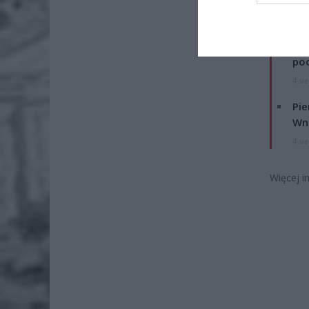
ZOBA
Lid
po
4 si
Pie
Wni
4 si
Więcej i