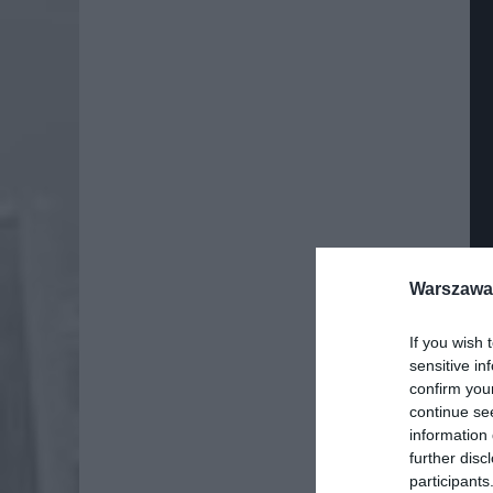
Warszawa 
If you wish 
sensitive in
confirm you
continue se
information 
further disc
participants