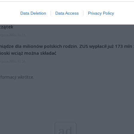
CZ RÓWNIEŻ:
Data Deletion
Data Access
Privacy Policy
l przecenił hit do kuchni. Air fryer tańszy aż o 150 zł, a to dop
czątek
erpnia 2026 16:06
niądze dla milionów polskich rodzin. ZUS wypłacił już 173 mln z
oski wciąż można składać
erpnia 2026 12:56
nformacji wkrótce.
ad