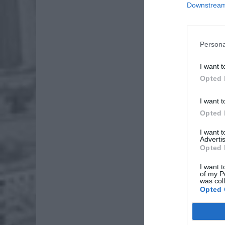
Downstream 
Persona
I want t
Opted 
Dod
I want t
Opted 
I want 
Advertis
Opted 
I want t
of my P
was col
Opted 
Na miejs