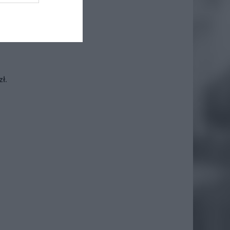
iero
ł.