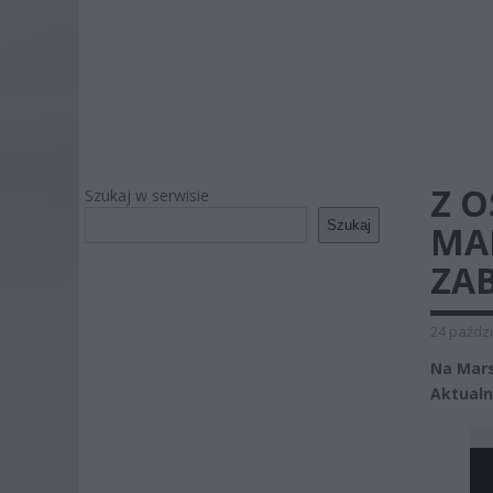
Z O
Szukaj w serwisie
Szukaj
MA
ZA
24 paździ
Na Mars
Aktualn