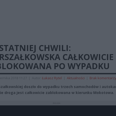
STATNIEJ CHWILI:
RSZAŁKOWSKA CAŁKOWICIE
BLOKOWANA PO WYPADKU
ernika 2018 11:27
|
Autor:
Łukasz Rytel
|
Aktualności
|
Brak komentarz
załkowskiej doszło do wypadku trzech samochodów i autoka
ie droga jest całkowicie zablokowana w kierunku Mokotowa.
REKLAMA