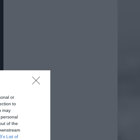
sonal or
ection to
ou may
 personal
out of the
 downstream
B’s List of