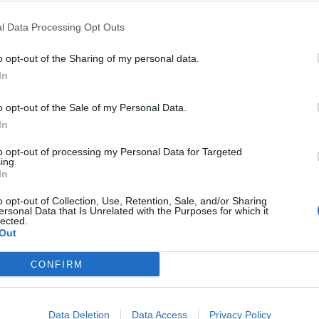
l Data Processing Opt Outs
o opt-out of the Sharing of my personal data.
In
o opt-out of the Sale of my Personal Data.
In
Fot. Ratownictwo Powiatu Mińskiego
to opt-out of processing my Personal Data for Targeted
ing.
In
o opt-out of Collection, Use, Retention, Sale, and/or Sharing
ersonal Data that Is Unrelated with the Purposes for which it
lected.
Out
CONFIRM
Data Deletion
Data Access
Privacy Policy