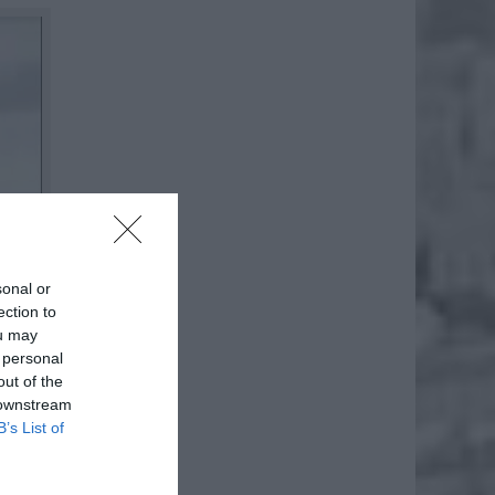
sonal or
ection to
ou may
 personal
out of the
 downstream
B’s List of