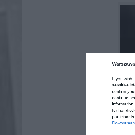
Warszawa 
If you wish 
sensitive in
confirm you
continue se
information 
further disc
participants
Downstream 