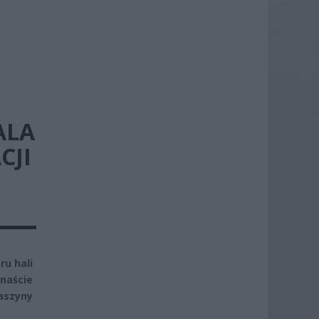
ALA
CJI
u hali
anaście
aszyny