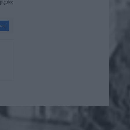
pigułce
wuj