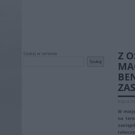
Z O
Szukaj w serwisie
Szukaj
MA
BEN
ZA
8 lipca 2
W miejs
na tere
zastęp
rolnicze