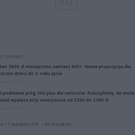
ad
CZ RÓWNIEŻ:
et 3600 zł miesięcznie zamiast 800+. Nowa propozycja dla
ziców dzieci do 3. roku życia
erpnia 2026 19:29
 podniesie próg 500 plus dla seniorów. Policzyliśmy, ile może
ieść wypłata przy emeryturze od 2200 do 2700 zł
erpnia 2026 19:14
si 17 zastępów PSP – 60 strażaków.