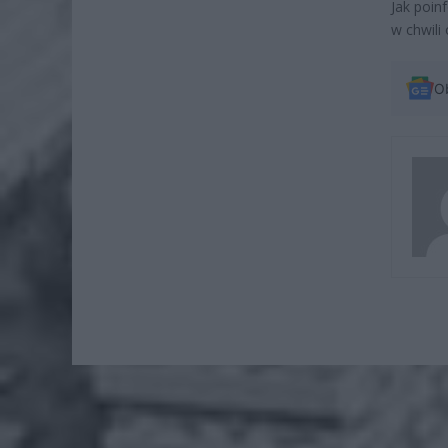
Jak poin
w chwili
O