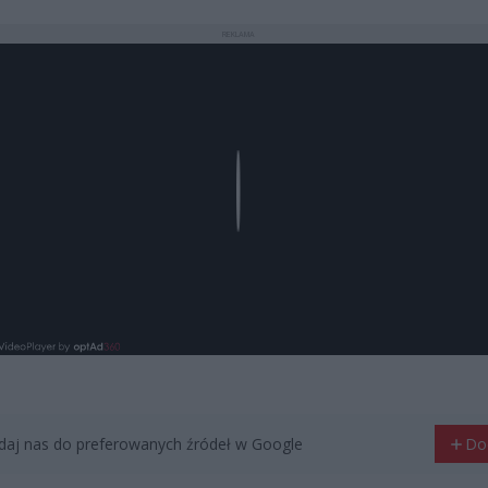
REKLAMA
Play
aj nas do preferowanych źródeł w Google
Do