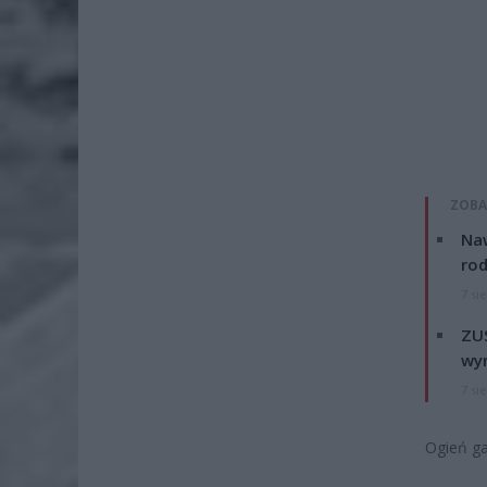
ZOBA
Naw
rod
7 si
ZUS
wyn
7 si
Ogień ga