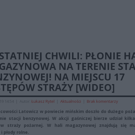
STATNIEJ CHWILI: PŁONIE H
GAZYNOWA NA TERENIE STA
ZYNOWEJ! NA MIEJSCU 17
STĘPÓW STRAŻY [WIDEO]
019 14:54
|
Autor:
Łukasz Rytel
|
Aktualności
|
Brak komentarzy
cowości Latowicz w powiecie mińskim doszło do dużego pożar
nie stacji benzynowej. W akcji gaśniczej bierze udział kilk
ów straży pożarnej. W hali magazynowej znajdują się m
 i płody rolne.