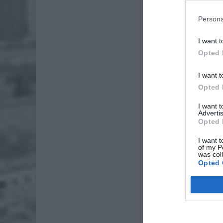
Persona
I want t
Opted 
I want t
Opted 
I want 
Advertis
Opted 
I want t
of my P
was col
Opted 