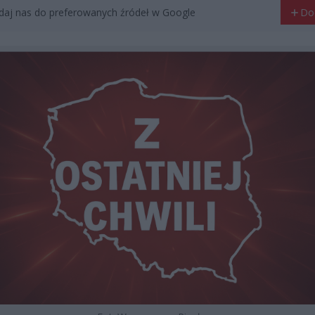
aj nas do preferowanych źródeł w Google
Do