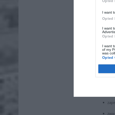
Opted 
I want t
Opted 
ZOBA
I want 
Advertis
Lid
Opted 
po
I want t
4 si
of my P
was col
Opted 
Pie
Wni
4 si
Według 
celu:
zape
zwię