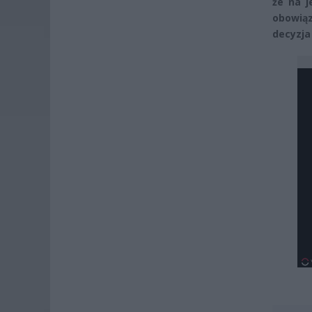
że na j
obowiąz
decyzja