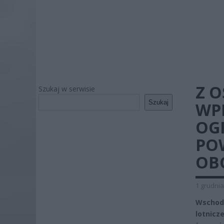
Z O
Szukaj w serwisie
Szukaj
WP
OG
POW
OB
1 grudnia
Wschodn
lotnicz