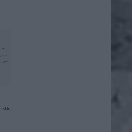
stwa,
zenie
trefę
rskie,