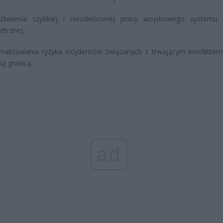
żliwienia szybkiej i niezakłóconej pracy wojskowego systemu
etrznej,
malizowania ryzyka incydentów związanych z trwającym konfliktem
ką granicą.
ad