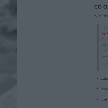
CO O
W prakty
#N
Na w
Pol
ruch
ogra
— D
zaka
obow
więk