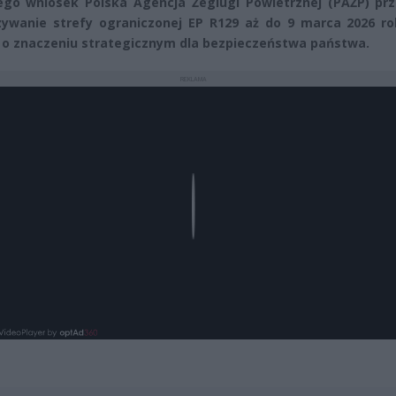
ego wniosek Polska Agencja Żeglugi Powietrznej (PAŻP) prz
ywanie strefy ograniczonej EP R129 aż do 9 marca 2026 ro
 o znaczeniu strategicznym dla bezpieczeństwa państwa.
REKLAMA
Play