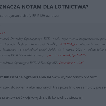
ZNACZA NOTAM DLA LOTNICTWA?
ce utrzymanie strefy EP R129 oznacza:
OTAM
niosek Dowódcy Operacyjnego RSZ, w celu zapewnienia bezpieczeństwa pań
ska Agencja Żeglugi Powietrznej (PAŻP)
@PANSA_PL
utrzymała ogranic
u lotniczego we wschodniej części Polski do 9 marca 2026 r., odnawiając s
niczoną EP R129 wzdłuż granicy…
pic.twitter.com/8qZpT6nZWx
owództwo Operacyjne RSZ (@DowOperSZ)
December 1, 2025
z lub istotne ograniczenia lotów
w wyznaczonym obszarze,
iązek stosowania alternatywnych tras przez liniowe samoloty pasaże
szą aktywność wojskowych służb kontroli powietrznej,