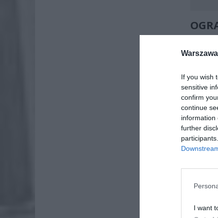
OGR
UTRZ
Warszawa 
Strefa 
granicy 
If you wish 
agresji
sensitive in
reagowan
confirm you
continue se
information 
further disc
participants
Downstream 
Persona
I want t