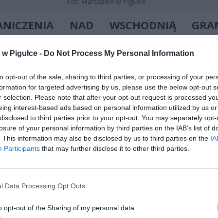
Fot. Warszawa w Pigułce
ANICZENIA NAD WSCHODNIĄ GRAN
YMANE NA KOLEJNY ROK
w Pigułce -
Do Not Process My Personal Information
EP R129 obejmuje szeroki pas przestrzeni powietrznej biegnący
Polski z
Ukrainą i Białorusią
. Ograniczenia wprowadzono po pełnos
to opt-out of the sale, sharing to third parties, or processing of your per
 Rosji na Ukrainę — jako element wzmacniania ochrony milit
formation for targeted advertising by us, please use the below opt-out s
ia na potencjalne incydenty z powietrza.
r selection. Please note that after your opt-out request is processed y
eing interest-based ads based on personal information utilized by us or
disclosed to third parties prior to your opt-out. You may separately opt-
losure of your personal information by third parties on the IAB’s list of
. This information may also be disclosed by us to third parties on the
IA
Participants
that may further disclose it to other third parties.
ad
l Data Processing Opt Outs
o opt-out of the Sharing of my personal data.