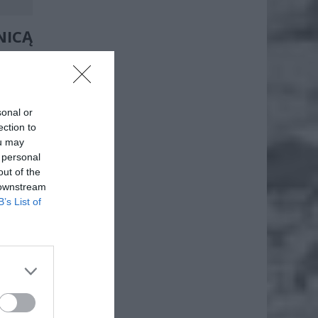
ICĄ
 wzdłuż
kalowej
sonal or
arnej i
ection to
ou may
 personal
out of the
 downstream
B’s List of