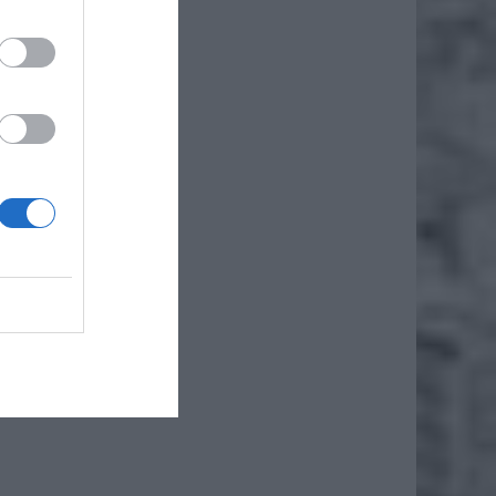
iero
ł.
ymana w