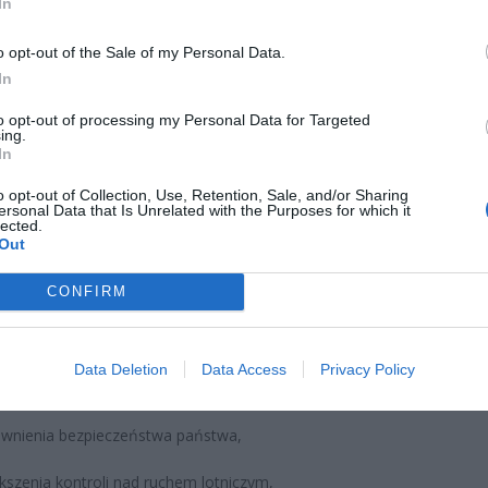
In
o opt-out of the Sale of my Personal Data.
In
CZ RÓWNIEŻ:
to opt-out of processing my Personal Data for Targeted
ing.
l przecenił hit do kuchni. Air fryer tańszy aż o 150 zł, a to dop
In
czątek
o opt-out of Collection, Use, Retention, Sale, and/or Sharing
erpnia 2026 16:06
ersonal Data that Is Unrelated with the Purposes for which it
lected.
Out
niądze dla milionów polskich rodzin. ZUS wypłacił już 173 mln z
oski wciąż można składać
CONFIRM
erpnia 2026 12:56
komunikatu Dowództwa Operacyjnego RSZ, strefa została utrz
Data Deletion
Data Access
Privacy Policy
wnienia bezpieczeństwa państwa,
kszenia kontroli nad ruchem lotniczym,