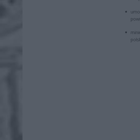
umo
powi
mini
pols