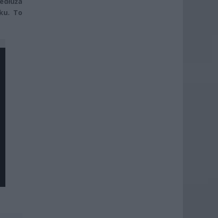
edłuża
ku. To