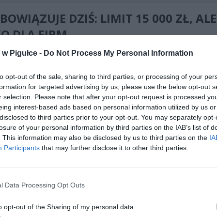
BOWIĄZUJE DZIŚ: LIMIT 15 000 ZŁ, ALE
O DLA FIRM
w Pigułce -
Do Not Process My Personal Information
oku sytuacja prawna jest stosunkowo prosta, choć wielu ludzi myli to
firm, z tym, co dotyczy konsumentów.
to opt-out of the sale, sharing to third parties, or processing of your per
formation for targeted advertising by us, please use the below opt-out s
r selection. Please note that after your opt-out request is processed y
eing interest-based ads based on personal information utilized by us or
disclosed to third parties prior to your opt-out. You may separately opt-
losure of your personal information by third parties on the IAB’s list of
. This information may also be disclosed by us to third parties on the
IA
ad
Participants
that may further disclose it to other third parties.
l Data Processing Opt Outs
o opt-out of the Sharing of my personal data.