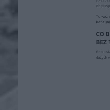
sprzeda
ich przyj
To ważna
konsume
CO B
BEZ 
Brak ust
dużych w