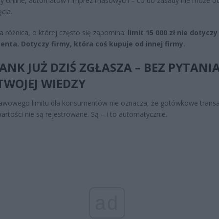
ży online, automatów i imprez masowych – co do zasady nie może 
ęcia.
 różnica, o której często się zapomina:
limit 15 000 zł nie dotyczy
nta. Dotyczy firmy, która coś kupuje od innej firmy.
ANK JUŻ DZIŚ ZGŁASZA – BEZ PYTANIA
TWOJEJ WIEDZY
awowego limitu dla konsumentów nie oznacza, że gotówkowe transa
artości nie są rejestrowane. Są – i to automatycznie.
ad