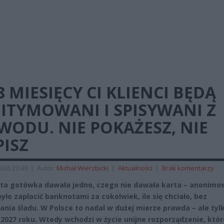
8 MIESIĘCY CI KLIENCI BĘDĄ
ITYMOWANI I SPISYWANI Z
ODU. NIE POKAŻESZ, NIE
ISZ
026 23:49
|
Autor:
Michał Wierzbicki
|
Aktualności
|
Brak komentarzy
ata gotówka dawała jedno, czego nie dawała karta – anonimo
yło zapłacić banknotami za cokolwiek, ile się chciało, bez
ania śladu. W Polsce to nadal w dużej mierze prawda – ale tyl
a 2027 roku. Wtedy wchodzi w życie unijne rozporządzenie, któr