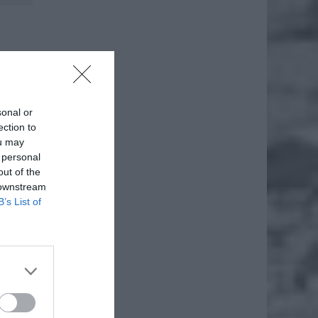
, co
sonal or
ection to
ou may
 personal
out of the
 downstream
B’s List of