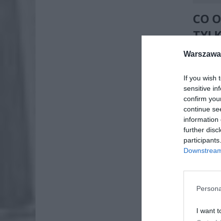
CO O
TYLK
Warszawa 
W 2026 r
dotyczy 
If you wish 
sensitive in
confirm you
continue se
information 
further disc
participants
Downstream 
Persona
I want t