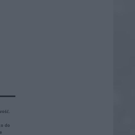
wość.
ko do
e