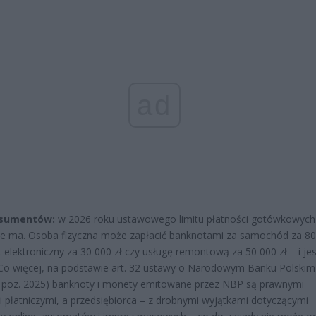
ad
nsumentów:
w 2026 roku ustawowego limitu płatności gotówkowych
ie ma. Osoba fizyczna może zapłacić banknotami za samochód za 80
ęt elektroniczny za 30 000 zł czy usługę remontową za 50 000 zł – i jes
 Co więcej, na podstawie art. 32 ustawy o Narodowym Banku Polskim
. poz. 2025) banknoty i monety emitowane przez NBP są prawnymi
 płatniczymi, a przedsiębiorca – z drobnymi wyjątkami dotyczącymi