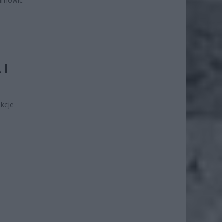
odmówić
 I
kcje