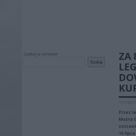
ZA 
Szukaj w serwisie
Szukaj
LEG
DOW
KUP
13 maja 2
Przez l
Można b
zostawi
10 lipc