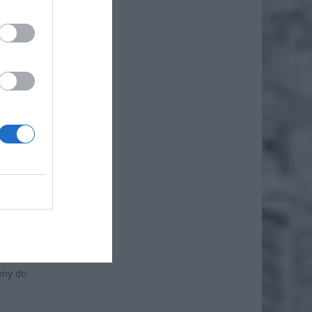
iero
ł.
orców
zł
nie da
czenie
ony do
.