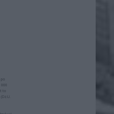
 po
 000
t to
 (Dz.U.