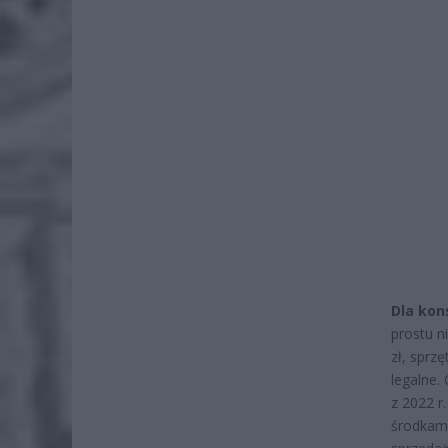
Dla ko
prostu n
zł, sprz
legalne.
z 2022 r
środkami