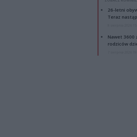
ZOBACZ RÓWNIE
26-letni obyw
Teraz nastąp
8 sierpnia 2026 15
Nawet 3600 z
rodziców dzie
7 sierpnia 2026 19