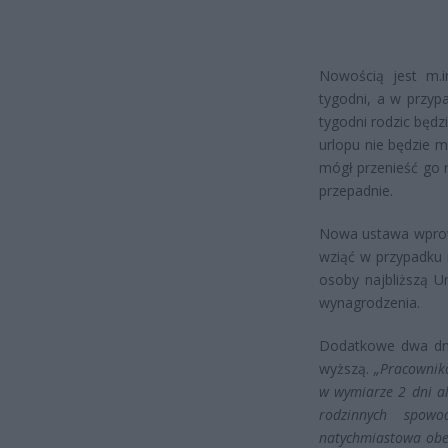
Nowością jest m.in
tygodni, a w przyp
tygodni rodzic będz
urlopu nie będzie m
mógł przenieść go n
przepadnie.
Nowa ustawa wprow
wziąć w przypadku 
osoby najbliższą U
wynagrodzenia.
Dodatkowe dwa dni 
wyższą.
„Pracowniko
w wymiarze 2 dni al
rodzinnych spowo
natychmiastowa obe