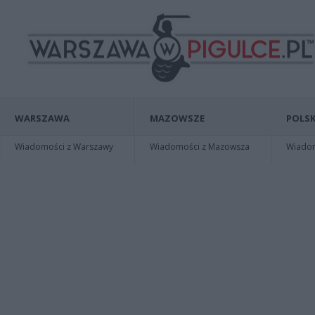
WARSZAWA
MAZOWSZE
POLSK
Wiadomości z Warszawy
Wiadomości z Mazowsza
Wiadomo