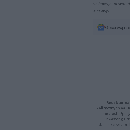
zachowuje prawo d
przepisy.
Obserwuj na
Redaktor na
Politycznych na 
mediach.
Specja
inwestor giełd
dziennikarski z pr