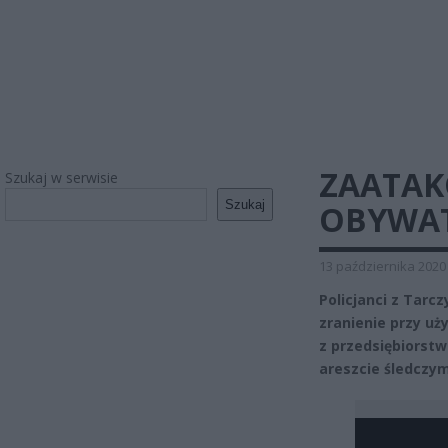
ZAATA
Szukaj w serwisie
Szukaj
OBYWAT
13 października 2020
Policjanci z Tarc
zranienie przy uż
z przedsiębiorstw
areszcie śledczym