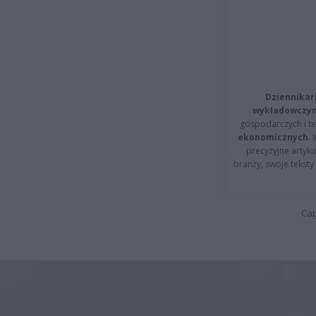
Dziennikar
wykładowczyn
gospodarczych i t
ekonomicznych
.
precyzyjne artyku
branży, swoje tekst
Cap