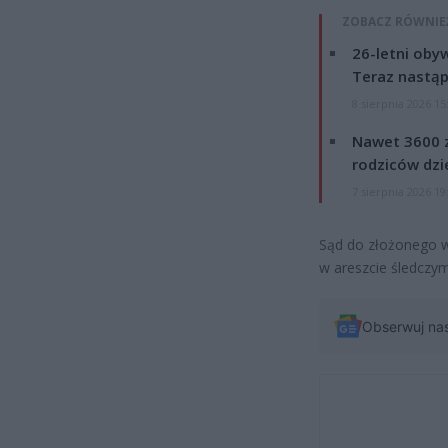
ZOBACZ RÓWNIE
26-letni obyw
Teraz nastąp
8 sierpnia 2026 15
Nawet 3600 z
rodziców dzie
7 sierpnia 2026 19
Sąd do złożonego wn
w areszcie śledczym
Obserwuj na