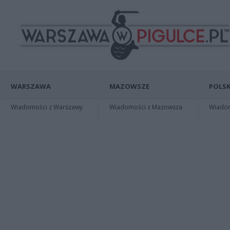
WARSZAWA
MAZOWSZE
POLSK
Wiadomości z Warszawy
Wiadomości z Mazowsza
Wiadomo