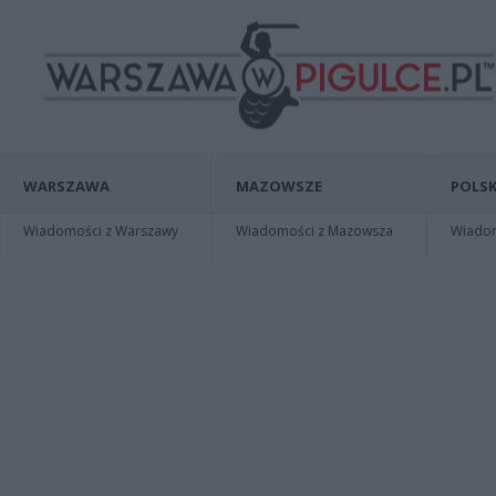
WARSZAWA
MAZOWSZE
POLSK
Wiadomości z Warszawy
Wiadomości z Mazowsza
Wiadomo