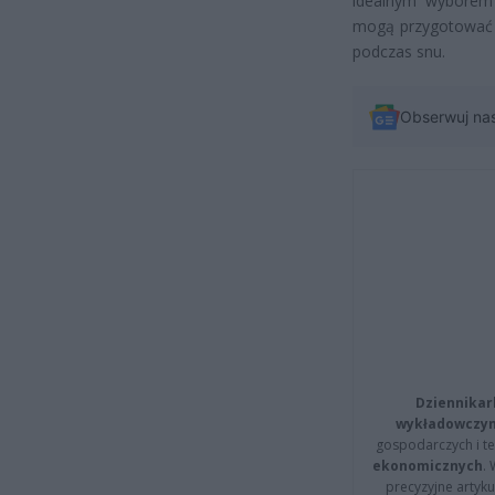
idealnym wyborem n
mogą przygotować s
podczas snu.
Obserwuj na
Dziennikar
wykładowczyn
gospodarczych i t
ekonomicznych
.
precyzyjne artyku