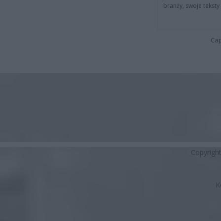
branży, swoje tekst
Cap
Copyrigh
K