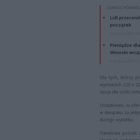
ZOBACZ RÓWNIE
Lidl przeceni
początek
4 sierpnia 2026 16
Pieniądze dla
Wnioski wcią
4 sierpnia 2026 12
Dla tych, którzy p
wymiarach 220 x 20
opcja dla osób ceni
Dodatkowo, w oferc
w dwupaku za jedyn
dużego wydatku.
Flanelowa pościel 