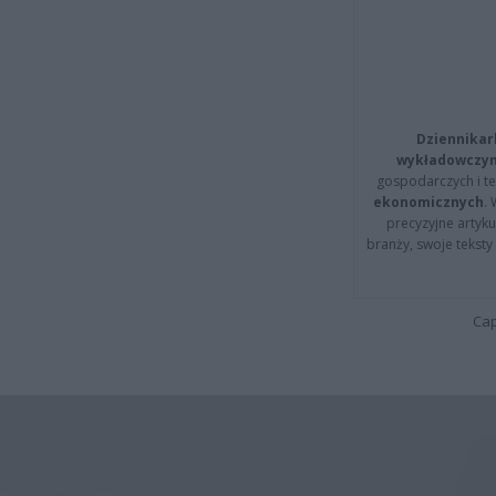
Dziennikar
wykładowczyn
gospodarczych i t
ekonomicznych
.
precyzyjne artyku
branży, swoje tekst
Cap