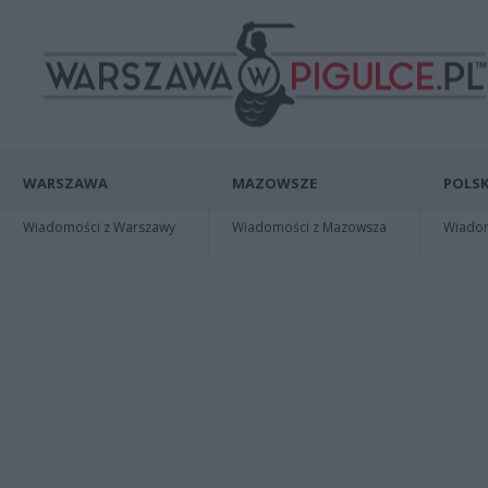
WARSZAWA
MAZOWSZE
POLSK
Wiadomości z Warszawy
Wiadomości z Mazowsza
Wiadomo