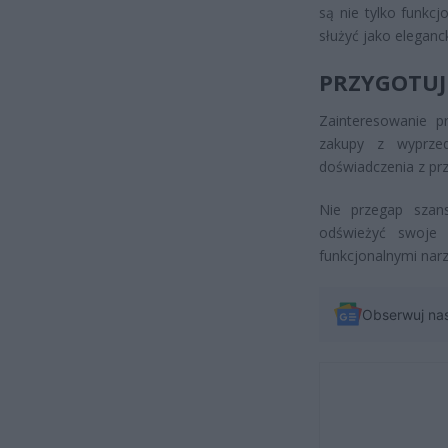
są nie tylko funkc
służyć jako eleganc
PRZYGOTUJ
Zainteresowanie p
zakupy z wyprzed
doświadczenia z prz
Nie przegap szan
odświeżyć swoje 
funkcjonalnymi narz
Obserwuj na