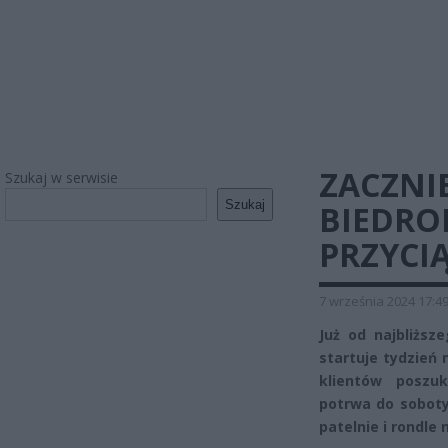
ZACZNIE
Szukaj w serwisie
Szukaj
BIEDRO
PRZYCI
7 września 2024 17:4
Już od najbliższ
startuje tydzień 
klientów poszu
potrwa do soboty
patelnie i rondle 