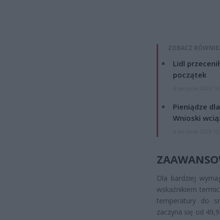
ZOBACZ RÓWNIE
Lidl przeceni
początek
4 sierpnia 2026 16
Pieniądze dla
Wnioski wcią
4 sierpnia 2026 12
ZAAWANSOW
Dla bardziej wymag
wskaźnikiem termic
temperatury do sm
zaczyna się od 49,9