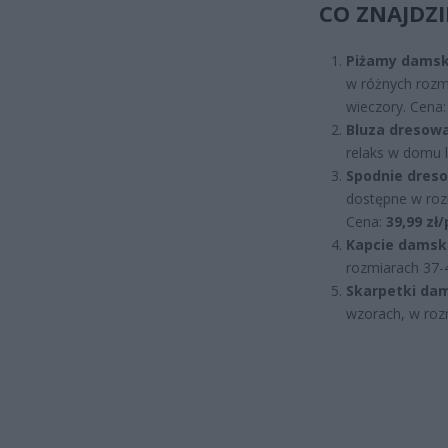
CO ZNAJDZI
Piżamy damski
w różnych rozmi
wieczory. Cena
Bluza dresowa
relaks w domu 
Spodnie dres
dostępne w rozm
Cena:
39,99 zł
Kapcie damski
rozmiarach 37-
Skarpetki dam
wzorach, w roz