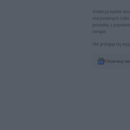
Kolekcja będzie dos
stacjonarnych Lidla
produkty z popular
tempie.
Nie przegap tej wyją
Obserwuj na