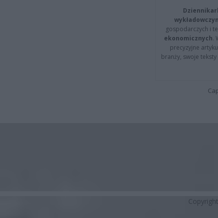
Dziennikar
wykładowczyn
gospodarczych i t
ekonomicznych
.
precyzyjne artyku
branży, swoje tekst
Cap
Copyrigh