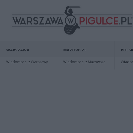
WARSZAWA
MAZOWSZE
POLSK
Wiadomości z Warszawy
Wiadomości z Mazowsza
Wiadomo