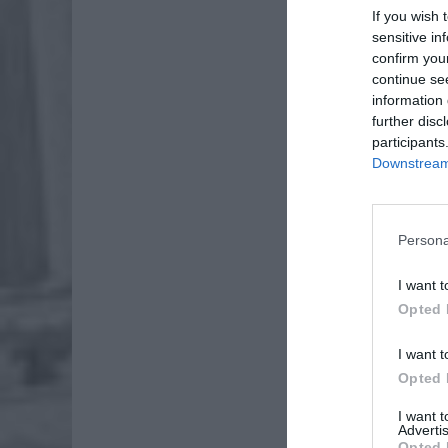
If you wish 
sensitive in
confirm you
continue se
information 
further disc
participants
Downstream 
Persona
Dod
I want t
Opted 
I want t
Opted 
I want 
Advertis
Opted 