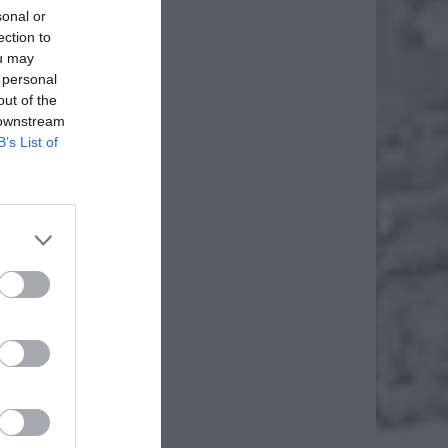
sonal or
ection to
ou may
 personal
out of the
 downstream
B’s List of
daj