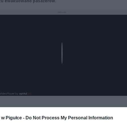
tu ewakuowano pasażerów.
REKLAMA
Play
w Pigułce -
Do Not Process My Personal Information