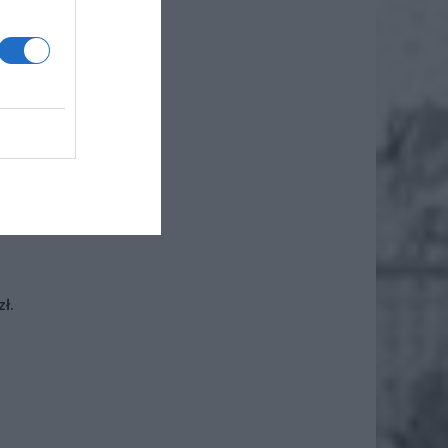
iero
ł.