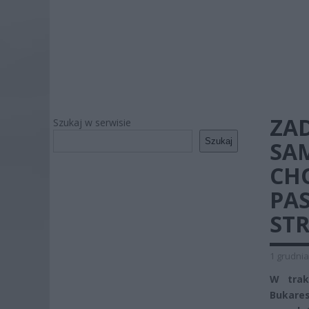
ZA
Szukaj w serwisie
Szukaj
SA
CH
PAS
ST
1 grudnia
W trak
Bukares