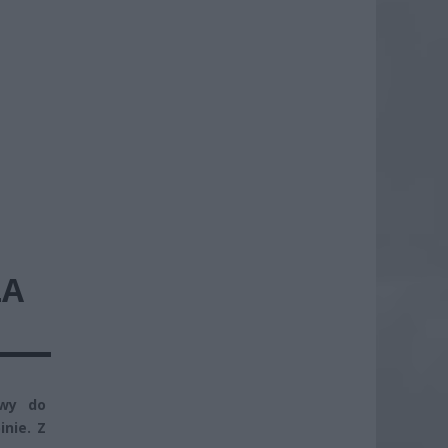
ŁA
awy do
nie. Z