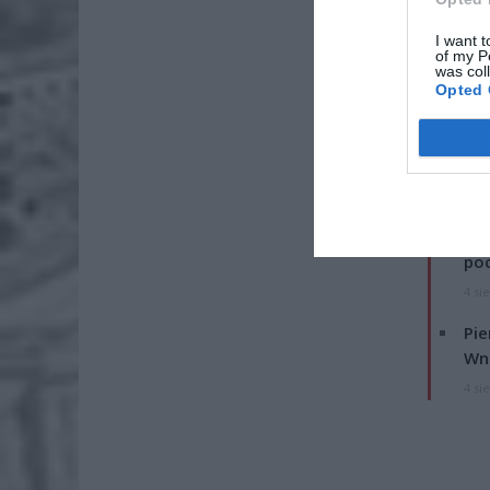
I want t
of my P
was col
Opted 
ZOBA
Lid
po
4 si
Pie
Wni
4 si