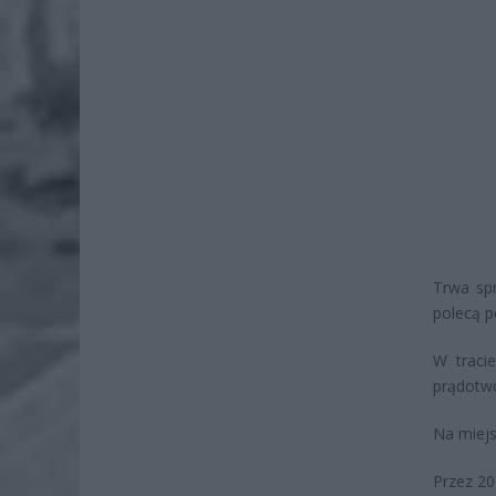
Trwa sp
polecą p
W tracie
prądotwó
Na miejs
Przez 20