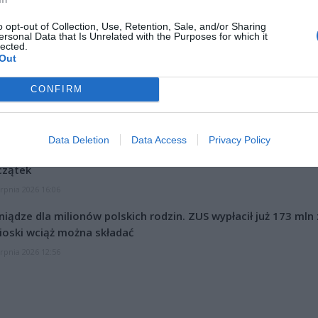
o opt-out of Collection, Use, Retention, Sale, and/or Sharing
ersonal Data that Is Unrelated with the Purposes for which it
lected.
Out
CONFIRM
CZ RÓWNIEŻ:
Data Deletion
Data Access
Privacy Policy
l przecenił hit do kuchni. Air fryer tańszy aż o 150 zł, a to dop
czątek
erpnia 2026 16:06
niądze dla milionów polskich rodzin. ZUS wypłacił już 173 mln z
oski wciąż można składać
erpnia 2026 12:56