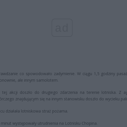
ad
rawdzanie co spowodowało zadymienie. W ciągu 1,5 godziny pasa
onownie, ale innym samolotem.
 tej akcji doszło do drugiego zdarzenia na terenie lotniska. Z a
rczego znajdującym się na innym stanowisku doszło do wycieku pal
cu działała lotniskowa straż pożarna.
 minut występowały utrudnienia na Lotnisku Chopina.