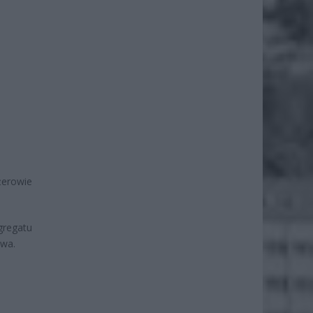
żerowie
gregatu
iwa.