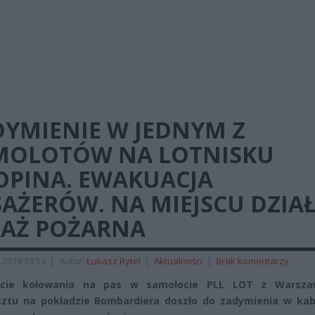
DYMIENIE W JEDNYM Z
MOLOTÓW NA LOTNISKU
OPINA. EWAKUACJA
AŻERÓW. NA MIEJSCU DZIA
RAŻ POŻARNA
 2019 13:53
|
Autor:
Łukasz Rytel
|
Aktualności
|
Brak komentarzy
cie kołowania na pas w samolocie PLL LOT z Warsz
ztu na pokładzie Bombardiera doszło do zadymienia w kabi