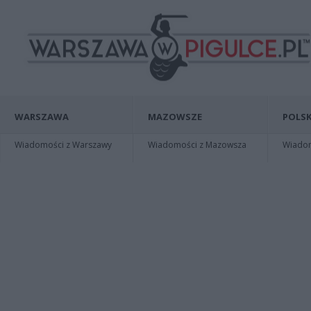
WARSZAWA
MAZOWSZE
POLSK
Wiadomości z Warszawy
Wiadomości z Mazowsza
Wiadomo