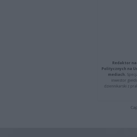
Redaktor na
Politycznych na 
mediach.
Specja
inwestor giełd
dziennikarski z pr
Cap