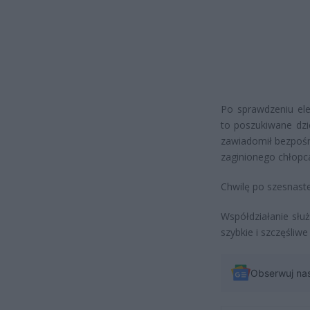
Po sprawdzeniu ele
to poszukiwane dzi
zawiadomił bezpośr
zaginionego chłopca
Chwilę po szesnaste
Współdziałanie słu
szybkie i szczęśliw
Obserwuj na