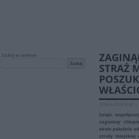
ZAGINĄŁ
Szukaj w serwisie
Szukaj
STRAŻ 
POSZUK
WŁAŚCI
20 lipca 2018 00:43
|
Dzięki współprac
zaginiony chłop
około południa od
straży miejskie