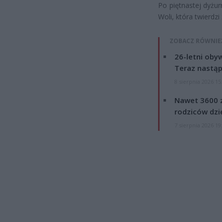
Po piętnastej dyżur
Woli, która twierdzi
ZOBACZ RÓWNIE
26-letni obyw
Teraz nastąp
8 sierpnia 2026 15
Nawet 3600 z
rodziców dzie
7 sierpnia 2026 19