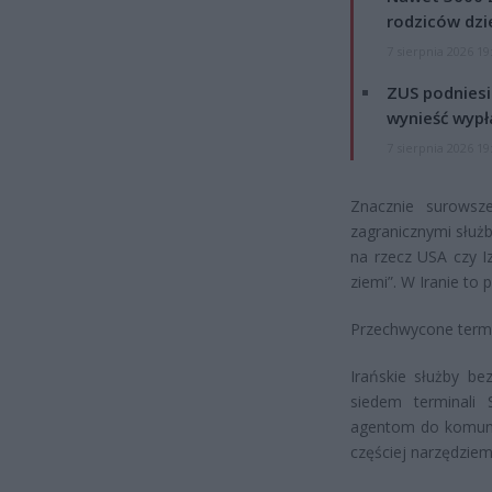
rodziców dzie
7 sierpnia 2026 19
ZUS podniesie
wynieść wypł
7 sierpnia 2026 19
Znacznie surowsz
zagranicznymi służ
na rzecz USA czy I
ziemi”. W Iranie to
Przechwycone termi
Irańskie służby be
siedem terminali 
agentom do komunik
częściej narzędziem