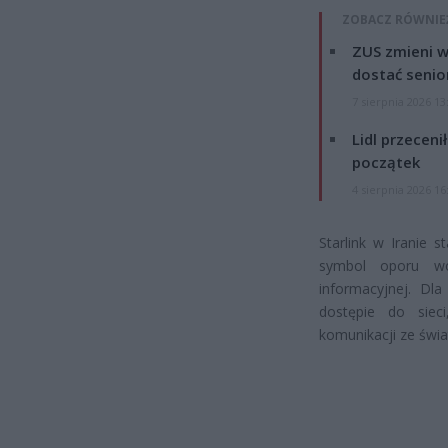
ZOBACZ RÓWNIE
ZUS zmieni w
dostać senio
7 sierpnia 2026 13
Lidl przeceni
początek
4 sierpnia 2026 16
Starlink w Iranie 
symbol oporu wo
informacyjnej. Dl
dostępie do siec
komunikacji ze świ