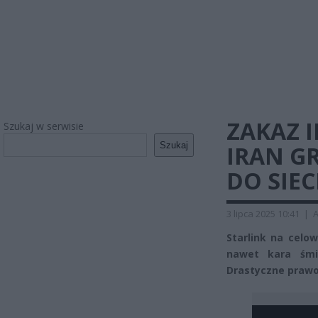
ZAKAZ 
Szukaj w serwisie
Szukaj
IRAN GR
DO SIEC
3 lipca 2025 10:41
|
A
Starlink na celow
nawet kara śmie
Drastyczne prawo