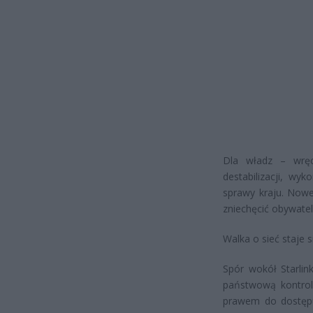
Dla władz – wręcz
destabilizacji, w
sprawy kraju. Nowe 
zniechęcić obywatel
Walka o sieć staje 
Spór wokół Starlin
państwową kontro
prawem do dostępu 