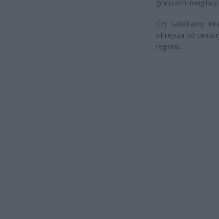
granicach inwigilacj
Czy satelitarny in
silniejsza od cenz
regionu.