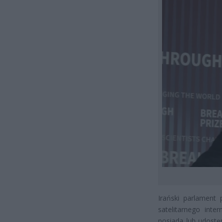
Irański parlament 
satelitarnego inte
posiada lub udostę