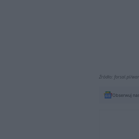
Źródło: forsal.pl/wa
Obserwuj na