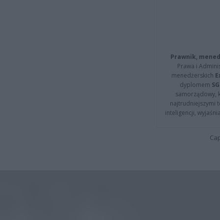
Prawnik, menedż
Prawa i Adminis
menedżerskich
E
dyplomem
SG
samorządowy, kt
najtrudniejszymi t
inteligencji, wyjaś
Cap