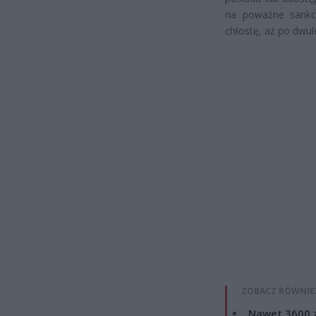
na poważne sankcj
chłostę, aż po dwule
ZOBACZ RÓWNIE
Nawet 3600 z