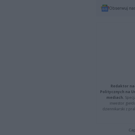
Obserwuj na
Redaktor na
Politycznych na 
mediach.
Specja
inwestor giełd
dziennikarski z pr
Cap