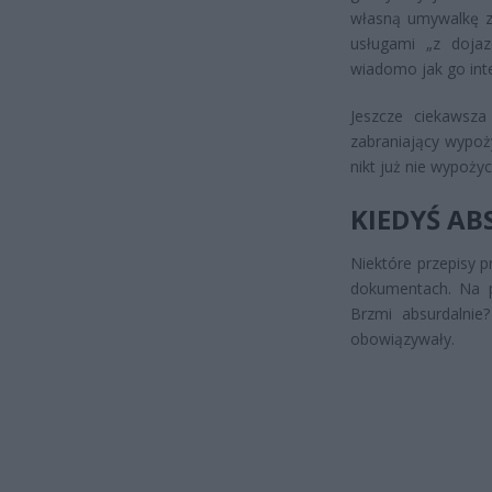
własną umywalkę z
usługami „z dojaz
wiadomo jak go int
Jeszcze ciekawsza
zabraniający wypoży
nikt już nie wypoży
KIEDYŚ AB
Niektóre przepisy pr
dokumentach. Na p
Brzmi absurdalnie
obowiązywały.