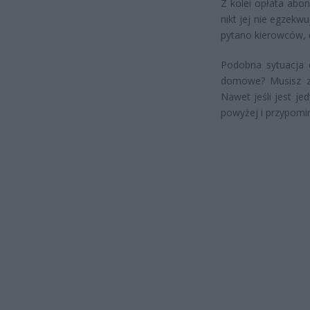
Z kolei opłata abo
nikt jej nie egzekw
pytano kierowców, c
Podobna sytuacja d
domowe? Musisz zgł
Nawet jeśli jest j
powyżej i przypomi