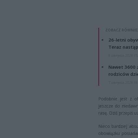
ZOBACZ RÓWNIE
26-letni obyw
Teraz nastąp
8 sierpnia 2026 15
Nawet 3600 z
rodziców dzie
7 sierpnia 2026 19
Podobnie jest z o
jeszcze do niedawn
rasę. Dziś przepis u
Nieco bardziej abs
obowiązku posiadan