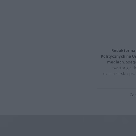
Redaktor na
Politycznych na 
mediach.
Specja
inwestor giełd
dziennikarski z pr
Cap