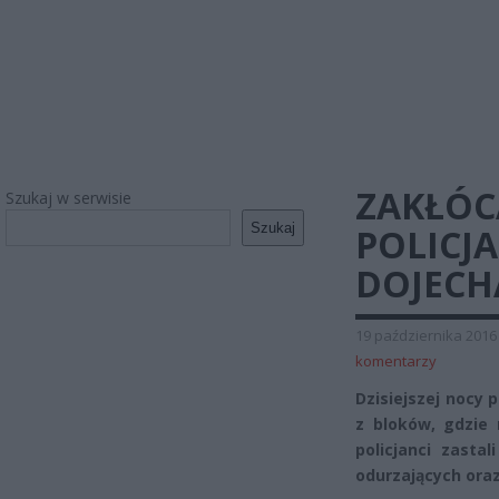
ZAKŁÓC
Szukaj w serwisie
Szukaj
POLICJA
DOJECH
19 października 2016
komentarzy
Dzisiejszej nocy 
z bloków, gdzie 
policjanci zast
odurzających ora