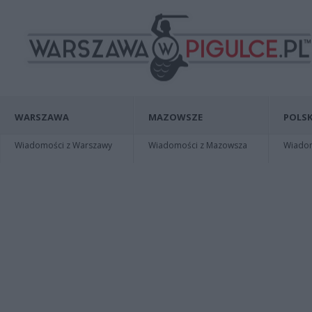
WARSZAWA
MAZOWSZE
POLSK
Wiadomości z Warszawy
Wiadomości z Mazowsza
Wiadomo