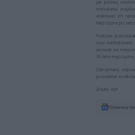
jak później ustal
mieszkaniu znajdow
atakować ich ręko
Mężczyzna po zatrz
Podczas przeszukan
oraz mefedronem. Z
wezwali na miejsce
35-letni mężczyzna 
Zatrzymany odpowie
posiadanie środków
Źródło: KSP
Obserwuj na