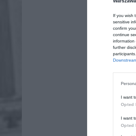
Warszawa 
If you wish 
sensitive in
confirm you
continue se
information 
further disc
participants
Dod
Downstream 
Persona
I want t
Opted 
I want t
Opted 