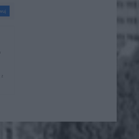
wuj
u
 z