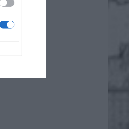
ckim.
raj
ólnie
 (22)