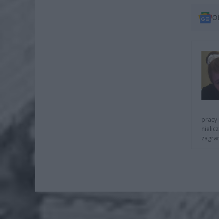
O
pracy 
nielic
zagra