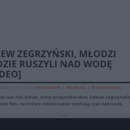
LEW ZEGRZYŃSKI, MŁODZI
DZIE RUSZYLI NAD WODĘ
DEO]
2020 11:35
|
Autor:
Anna Szkutnik
|
Aktualności
|
Brak komentarzy
 do nas Pan Adrian, który przejeżdżał obok Zalewu Zegrzyński
nam film, na którym młodzi ludzie spędzają czas nad wodą.
REKLAMA