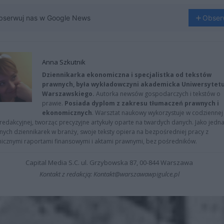
bserwuj nas w Google News
Obser
Anna Szkutnik
Dziennikarka ekonomiczna i specjalistka od tekstów
prawnych, była wykładowczyni akademicka Uniwersytet
Warszawskiego.
Autorka newsów gospodarczych i tekstów o
prawie.
Posiada dyplom z zakresu tłumaczeń prawnych i
ekonomicznych
. Warsztat naukowy wykorzystuje w codziennej
redakcyjnej, tworząc precyzyjne artykuły oparte na twardych danych. Jako jedna
znych dziennikarek w branży, swoje teksty opiera na bezpośredniej pracy z
nicznymi raportami finansowymi i aktami prawnymi, bez pośredników.
Capital Media S.C. ul. Grzybowska 87, 00-844 Warszawa
Kontakt z redakcją: Kontakt@warszawawpigulce.pl