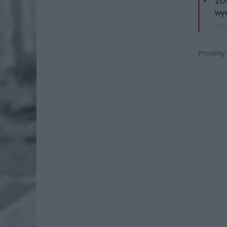
ZUS
wyn
7 si
Prosimy 