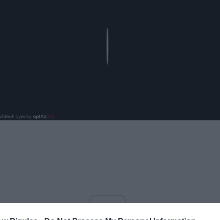
Play
ad