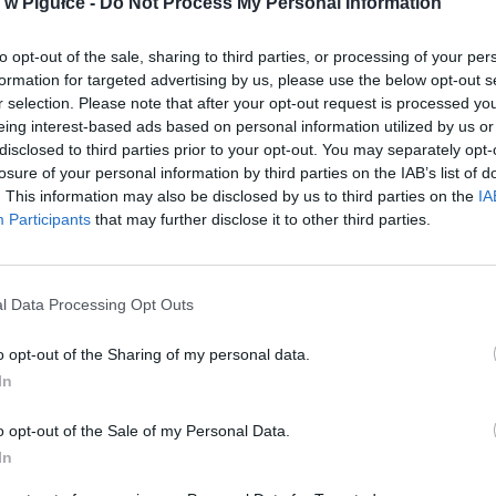
w Pigułce -
Do Not Process My Personal Information
to opt-out of the sale, sharing to third parties, or processing of your per
formation for targeted advertising by us, please use the below opt-out s
r selection. Please note that after your opt-out request is processed y
eing interest-based ads based on personal information utilized by us or
disclosed to third parties prior to your opt-out. You may separately opt-
losure of your personal information by third parties on the IAB’s list of
. This information may also be disclosed by us to third parties on the
IA
aj nas do preferowanych źródeł w Google
Do
Participants
that may further disclose it to other third parties.
l Data Processing Opt Outs
o opt-out of the Sharing of my personal data.
In
o opt-out of the Sale of my Personal Data.
In