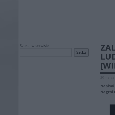
ZA
Szukaj w serwisie
Szukaj
LU
[WI
20 marca 
Napisał
Nagrał 