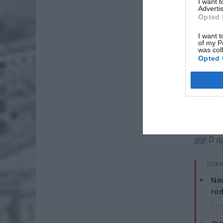
I want 
Advertis
Opted 
I want t
of my P
was col
Opted 
„
Tłumy w 
Większość
Mieszka
raz na 4
do miej
gigi D a
ZOBA
Naw
rod
7 si