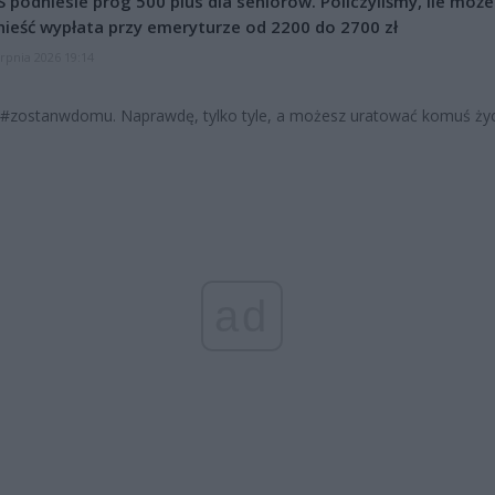
 podniesie próg 500 plus dla seniorów. Policzyliśmy, ile może
ieść wypłata przy emeryturze od 2200 do 2700 zł
erpnia 2026 19:14
#zostanwdomu. Naprawdę, tylko tyle, a możesz uratować komuś życ
ad