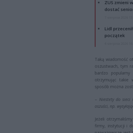
ZUS zmieni w
dostać senio
7 sierpnia 2026 13
Lidl przeceni
początek
4 sierpnia 2026 16
Taką wiadomość otr
oszustwach, tym ra
bardzo popularny 
otrzymując takie
sposób można zost
–
Niestety do sieci
oszuści, np. wysyłaj
Jeżeli otrzymaliśm
firmy, instytucji i
najważniejsze jest 