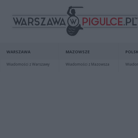
WARSZAWA
MAZOWSZE
POLSK
Wiadomości z Warszawy
Wiadomości z Mazowsza
Wiadomo