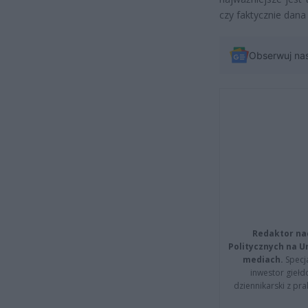
czy faktycznie dana
Obserwuj na
Redaktor na
Politycznych na 
mediach.
Specja
inwestor giełd
dziennikarski z pr