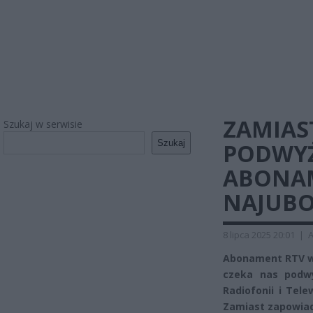
ZAMIAS
Szukaj w serwisie
Szukaj
PODWYŻ
ABONAM
NAJUBO
8 lipca 2025 20:01
|
A
Abonament RTV wzr
czeka nas podw
Radiofonii i Tel
Zamiast zapowiada