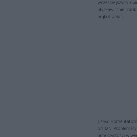
wcześniejszych ob
błyskawicznie zdob
bojkot opłat.
Część komentatoró
od lat. Problemat
przejrzystości w w