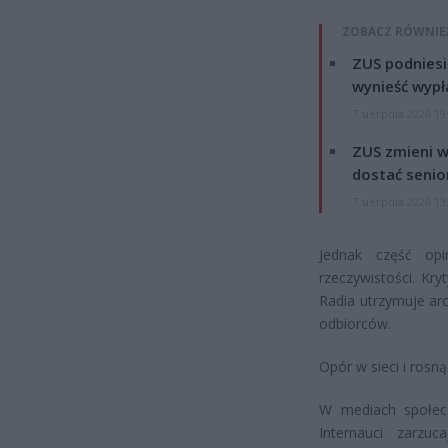
ZOBACZ RÓWNIE
ZUS podniesie
wynieść wypł
7 sierpnia 2026 19
ZUS zmieni w
dostać senio
7 sierpnia 2026 13
Jednak część opi
rzeczywistości. Kr
Radia utrzymuje ar
odbiorców.
Opór w sieci i rosn
W mediach społec
Internauci zarzu