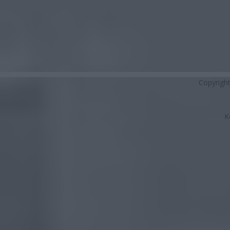
Copyrigh
K