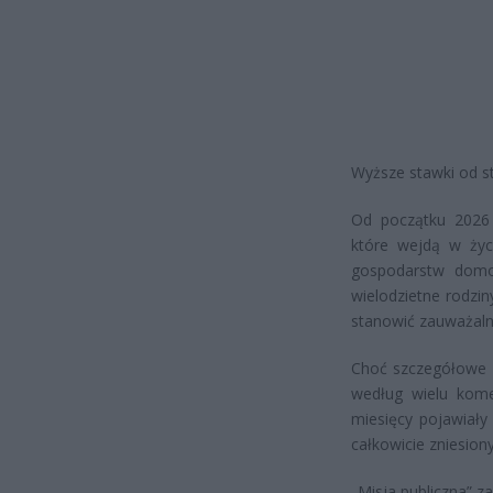
Wyższe stawki od s
Od początku 2026 
które wejdą w życ
gospodarstw domo
wielodzietne rodzin
stanowić zauważaln
Choć szczegółowe 
według wielu kome
miesięcy pojawiały
całkowicie zniesiony
„Misja publiczna” za