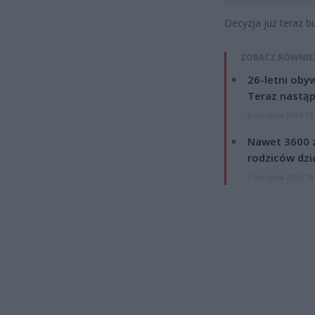
Decyzja już teraz b
ZOBACZ RÓWNIE
26-letni obyw
Teraz nastąp
8 sierpnia 2026 15
Nawet 3600 z
rodziców dzie
7 sierpnia 2026 19