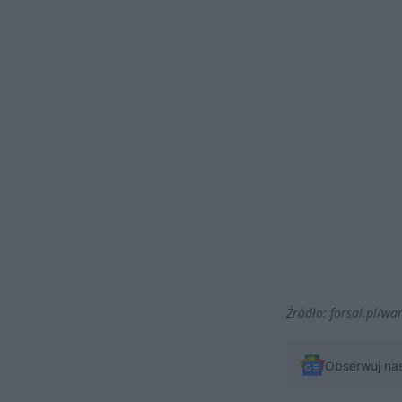
Źródło: forsal.pl/wa
Obserwuj na