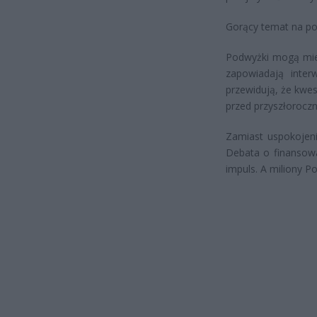
Gorący temat na pol
Podwyżki mogą mieć
zapowiadają inter
przewidują, że kwe
przed przyszłorocz
Zamiast uspokojen
Debata o finansowa
impuls. A miliony Po