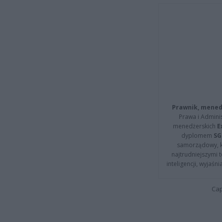
Prawnik, menedż
Prawa i Adminis
menedżerskich
E
dyplomem
SG
samorządowy, kt
najtrudniejszymi t
inteligencji, wyjaś
Cap