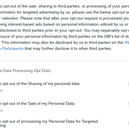
to opt-out of the sale, sharing to third parties, or processing of your per
formation for targeted advertising by us, please use the below opt-out s
r selection. Please note that after your opt-out request is processed y
eing interest-based ads based on personal information utilized by us or
disclosed to third parties prior to your opt-out. You may separately opt-
losure of your personal information by third parties on the IAB’s list of
. This information may also be disclosed by us to third parties on the
IA
Participants
that may further disclose it to other third parties.
l Data Processing Opt Outs
o opt-out of the Sharing of my personal data.
Fot. Warszawa w Pigułce
In
ałaby wynieść 3,6 kilometra i łącznie znalazłoby na niej się 7 przysta
o opt-out of the Sale of my Personal Data.
została jeszcze podjęta w listopadzie ubiegłego roku. Portal „Transp
In
y” poinformował, że władze skierowały wniosek o przeniesienie
to opt-out of processing my Personal Data for Targeted
owania z budowy tramwaju na projekt, który mówi o zakupie 130
ing.