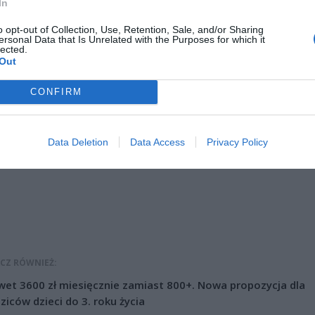
w elektrycznych. Miasto ma zaoszczędzić na tym około 50 milionów
In
o opt-out of Collection, Use, Retention, Sale, and/or Sharing
ersonal Data that Is Unrelated with the Purposes for which it
lected.
Out
CONFIRM
ad
Data Deletion
Data Access
Privacy Policy
CZ RÓWNIEŻ:
et 3600 zł miesięcznie zamiast 800+. Nowa propozycja dla
ziców dzieci do 3. roku życia