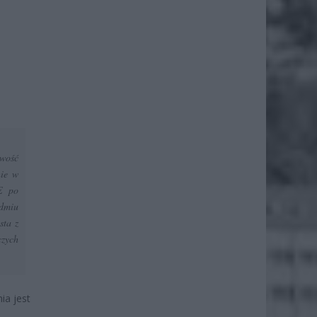
iwość
nie w
E po
edmiu
sta z
czych
ia jest