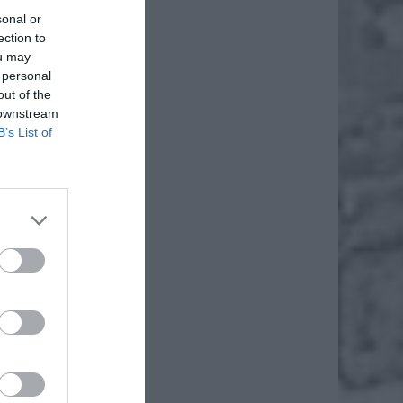
sonal or
ection to
ou may
 personal
out of the
 downstream
B’s List of
nków.
ort