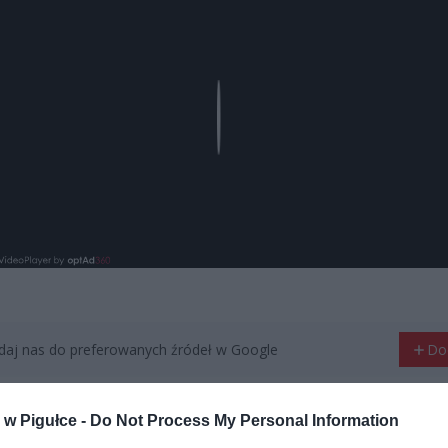
Play
aj nas do preferowanych źródeł w Google
Do
w Pigułce -
Do Not Process My Personal Information