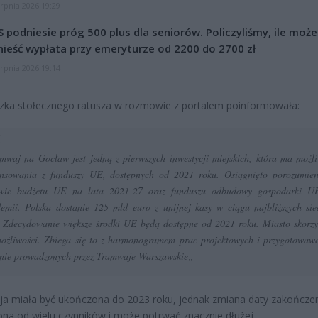
erpnia 2026 19:29
 podniesie próg 500 plus dla seniorów. Policzyliśmy, ile może
ieść wypłata przy emeryturze od 2200 do 2700 zł
erpnia 2026 19:14
zka stołecznego ratusza w rozmowie z portalem poinformowała:
mwaj na Gocław jest jedną z pierwszych inwestycji miejskich, która ma możl
ansowania z funduszy UE, dostępnych od 2021 roku. Osiągnięto porozumie
awie budżetu UE na lata 2021-27 oraz funduszu odbudowy gospodarki U
emii. Polska dostanie 125 mld euro z unijnej kasy w ciągu najbliższych si
.
Zdecydowanie większe środki UE będą dostępne od 2021 roku. Miasto skorzy
możliwości. Zbiega się to z harmonogramem prac projektowych i przygotowaw
nie prowadzonych przez Tramwaje Warszawskie
„
ja miała być ukończona do 2023 roku, jednak zmiana daty zakończen
ona od wielu czynników i może potrwać znacznie dłużej.