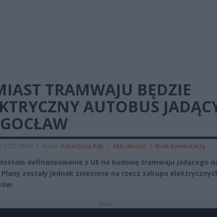
MIAST TRAMWAJU BĘDZIE
EKTRYCZNY AUTOBUS JADĄC
 GOCŁAW
a 2020 16:49
|
Autor:
Katarzyna Bąk
|
Aktualności
|
Brak komentarzy
dostało dofinansowanie z UE na budowę tramwaju jadącego n
 Plany zostały jednak zniesione na rzecz zakupu elektrycznyc
sów.
REKLAMA