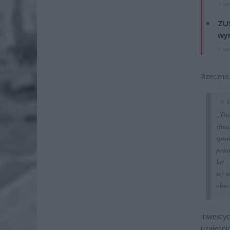
7 si
ZUS
wyn
7 si
Rzecznic
„Tra
sfin
spr
pand
lat
tej 
obec
Inwestyc
uzależni