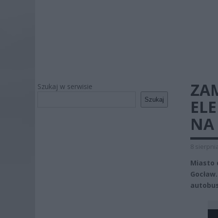
ZA
Szukaj w serwisie
Szukaj
EL
NA
8 sierpni
Miasto 
Gocław.
autobu