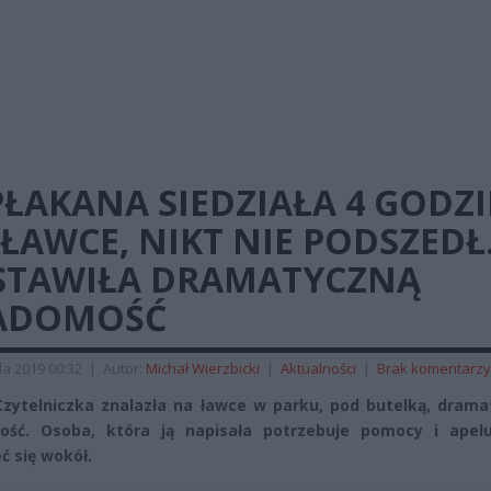
ŁAKANA SIEDZIAŁA 4 GODZ
ŁAWCE, NIKT NIE PODSZEDŁ
STAWIŁA DRAMATYCZNĄ
ADOMOŚĆ
da 2019 00:32
|
Autor:
Michał Wierzbicki
|
Aktualności
|
Brak komentarzy
zytelniczka znalazła na ławce w parku, pod butelką, drama
ość. Osoba, która ją napisała potrzebuje pomocy i apelu
ć się wokół.