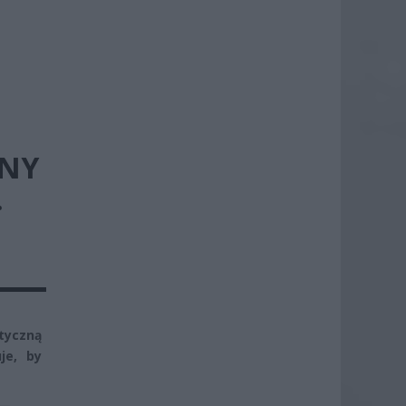
INY
.
tyczną
je, by