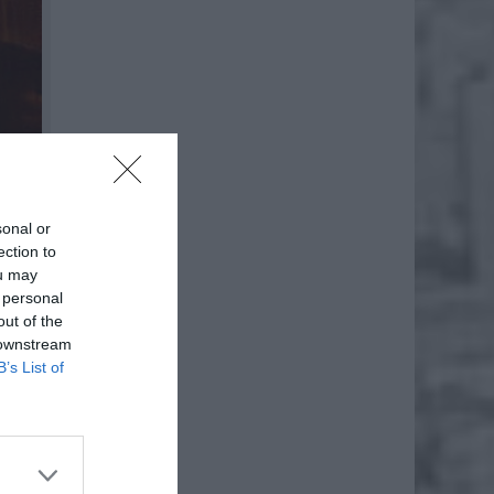
sonal or
ection to
ou may
 personal
out of the
 downstream
B’s List of