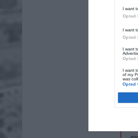
I want t
Opted 
I want t
Opted 
I want 
Advertis
Opted 
I want t
of my P
was col
Opted 
Treść wi
czuje się
ZOBA
Lid
po