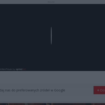
REKLAMA
Play
aj nas do preferowanych źródeł w Google
Do