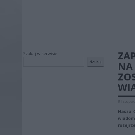
ZAP
Szukaj w serwisie
Szukaj
NA 
ZO
WI
9 listopa
Nasza C
wiadom
rozejrze