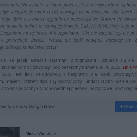
zechodniu! Na wstępie, chciałam przeprosić, że nie wyrzuciłam tej butel
żebyś wiedział, że mam ci coś ważnego do powiedzenia. Od trzech 
. Moje życie z zewnątrz wygląda na przeszczęśliwe. Staram się zawsz
iom dookoła. Jednak mi samej jej brakuje. Dziś jest dzień, kiedy to ja po
Siedziałam na tej ławce 4 h zapłakana. Nikt nie zapytał, czy nie pot
A potrzebuję. Bardzo. Proszę, nie bądź obojętny. Rozejrzyj się. Ż
ego dobrego kimkolwiek jesteś”.
cie, że jeżeli jesteście załamani, przygnębieni i czujecie się źle
 uzyskać pomoc dzwoniąc pod bezpłatny numer 800 70 2222.
Linia W
2222 jest linią całodobową i bezpłatną dla osób dzwoniącyc
m, mailem i czatem dyżurują psycholodzy Fundacji ITAKA udzielający 
y dzwoniące osoby do odpowiedniej placówki pomocowej w ich region
bserwuj nas w Google News
Obser
Michał Wierzbicki