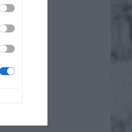
apisała
iero