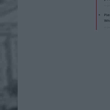
4 si
Pie
Wni
4 si