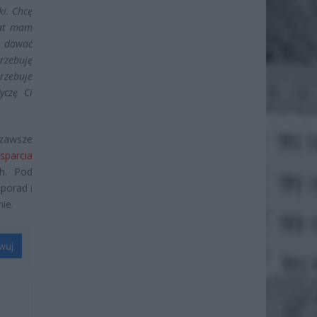
ki. Chcę
lat mam
e dawać
trzebuję
rzebuje
yczę Ci
 zawsze
sparcia
h. Pod
porad i
ie.
wuj