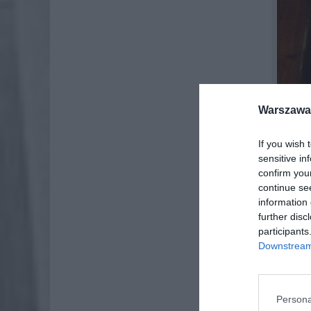
Warszawa 
If you wish 
sensitive in
confirm you
continue se
information 
further disc
participants
Downstream 
Persona