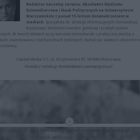
Redaktor naczelny serwisu. Absolwent Wydziału
Dziennikarstwa i Nauk Politycznych na Uniwersytecie
Warszawskim z ponad 15-letnim doświadczeniem w
mediach.
Specjalista ds. strategii informacyjnych i komunikacji
kryzysowej. Wieloletni inwestor giełdowy i praktyk rynków
owych. W swoich tekstach łączy warsztat dziennikarski z praktyczną wiedzą o
kach, inwestowaniu i mechanizmach rynkowych, tłumacząc zawiłości ekonomii 
codzienny.
Capital Media S.C. ul. Grzybowska 87, 00-844 Warszawa
Kontakt z redakcją: Kontakt@warszawawpigulce.pl
Copyright © 2026
Niezależny portal warszawawpigulce.pl
∗
Wydawca i właściciel: Capital Media S.C.