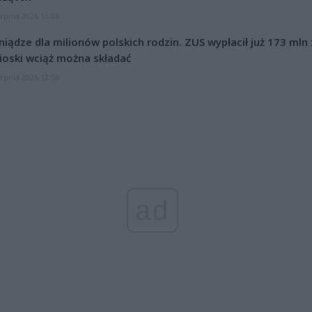
erpnia 2026 16:06
niądze dla milionów polskich rodzin. ZUS wypłacił już 173 mln z
oski wciąż można składać
erpnia 2026 12:56
ad