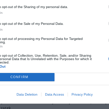
o opt-out of the Sharing of my personal data.
In
o opt-out of the Sale of my Personal Data.
In
to opt-out of processing my Personal Data for Targeted
ing.
In
o opt-out of Collection, Use, Retention, Sale, and/or Sharing
ersonal Data that Is Unrelated with the Purposes for which it
lected.
Out
Fot. Czytelniczka
adomości jest dramatyczna i mamy nadzieję, że osoba, która ją n
CONFIRM
 dobrze i jest już lepiej.
Data Deletion
Data Access
Privacy Policy
CZ RÓWNIEŻ:
l przecenił hit do kuchni. Air fryer tańszy aż o 150 zł, a to dop
czątek