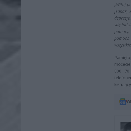
„Witaj pr
jednak, 
depresję
siłę ludz
pomocy. 
pomocy. 
wszystki
Pamiętaj
możecie
800 70 
telefone
kierując
O