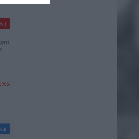
daj
sytet
z
3705/
wuj