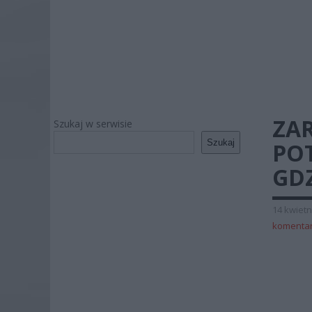
ZAR
Szukaj w serwisie
Szukaj
PO
GDZ
14 kwietn
komenta