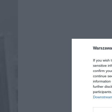
Warszawa 
W dniach
Uniwersy
If you wish 
kostnego
sensitive in
confirm you
continue se
information 
further disc
participants
Downstream 