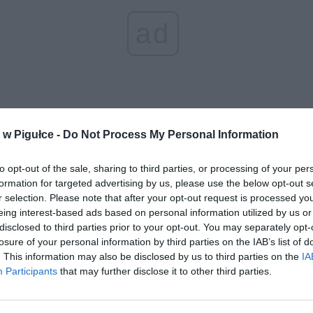
ad
w Pigułce -
Do Not Process My Personal Information
 22 i 23 kwietnia na terenie większości uczelni wyższych w tym na
tecie Warszawskim odbędzie się rejestracja potencjalnych dawców s
to opt-out of the sale, sharing to third parties, or processing of your per
. Co godzinę jedna osoba dowiaduje się, że choruje na białaczkę.
formation for targeted advertising by us, please use the below opt-out s
r selection. Please note that after your opt-out request is processed y
REKLAMA
eing interest-based ads based on personal information utilized by us or
disclosed to third parties prior to your opt-out. You may separately opt-
losure of your personal information by third parties on the IAB’s list of
. This information may also be disclosed by us to third parties on the
IA
Participants
that may further disclose it to other third parties.
Play