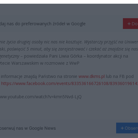
aj nas do preferowanych źródeł w Google
Do
e życia drugiej osoby nic nas nie kosztuje. Wystarczy przyjść na Uniwer
i, poświęcić 5 minut, aby się zarejestrować i czekać aż znajdzie się nas
genetyczny
– powiedziała Pani Liwia Górka – koordynator akcji na
ytecie Warszawskim w rozmowie z WwP
 informacje znajdą Państwo na stronie
www.dkms.pl
lub na FB pod
m
https://www.facebook.com/events/833536166726108/83936019614
/www.youtube.com/watch?v=kmn5Nvd-LjQ
bserwuj nas w Google News
Obser