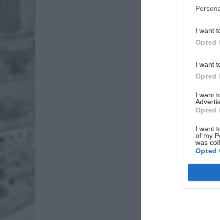
Persona
I want t
Opted 
I want t
Opted 
I want 
Advertis
Opted 
I want t
of my P
was col
Opted 