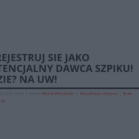
EJESTRUJ SIE JAKO
TENCJALNY DAWCA SZPIKU!
IE? NA UW!
ia 2015 15:20
|
Autor:
Michał Wierzbicki
|
Aktualności
,
Miejsca
|
Brak
rzy