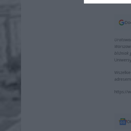
Dod
Uratowani
Warszawsk
bliźniak 
Uniwers
Wszelkie
adrese
https:/
O