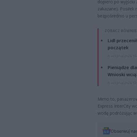
dopiero po wyjściu z
zakazane). Posiłek
bezpośrednio u per
ZOBACZ RÓWNIE
Lidl przeceni
początek
4 sierpnia 2026 16
Pieniądze dla
Wnioski wcią
4 sierpnia 2026 12
Mimo to, pasażerow
Express InterCity w
wodę podróżując w k
Obserwuj na