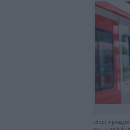
Od dziś w pociągac
wzrastającą liczbą 