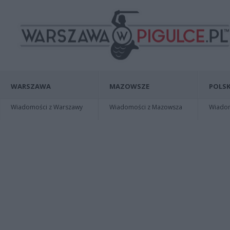
WARSZAWA
MAZOWSZE
POLSK
Wiadomości z Warszawy
Wiadomości z Mazowsza
Wiadomo