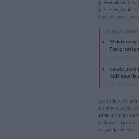
przekazał, że rząd 
przechowywania na n
tzw. paszport covid
ZOBACZ RÓWNIE
26-letni obyw
Teraz nastąp
8 sierpnia 2026 15
Nawet 3600 z
rodziców dzie
7 sierpnia 2026 19
Jak dodaje minister 
do tego wykorzysty
istniejącym już mO
niebawem i pomóc 
zaświadczenie o szc