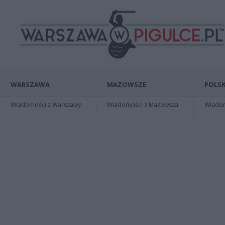
WARSZAWA
MAZOWSZE
POLSK
Wiadomości z Warszawy
Wiadomości z Mazowsza
Wiadomo