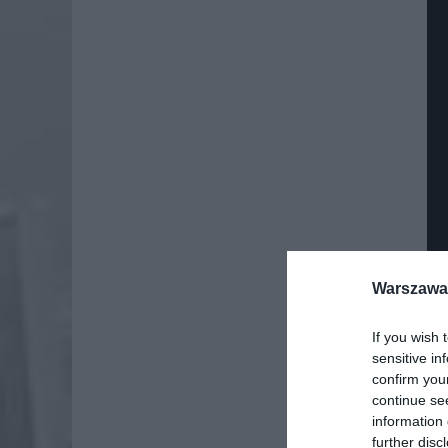
Warszawa 
If you wish 
sensitive in
confirm you
continue se
information 
further disc