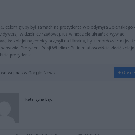
ne, celem grupy był zamach na prezydenta Wołodymyra Zełenskiego 
y dywersji w dzielnicy rządowej. Już w niedzielę ukraiński wywiad
ał, że kolejni najemnicy przybyli na Ukrainę, by zamordować najważ
państwie. Prezydent Rosji Władimir Putin miał osobiście zlecić kolejn
bicia prezydenta.
bserwuj nas w Google News
Obser
Katarzyna Bąk