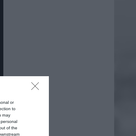
sonal or
ection to
ou may
 personal
out of the
 downstream