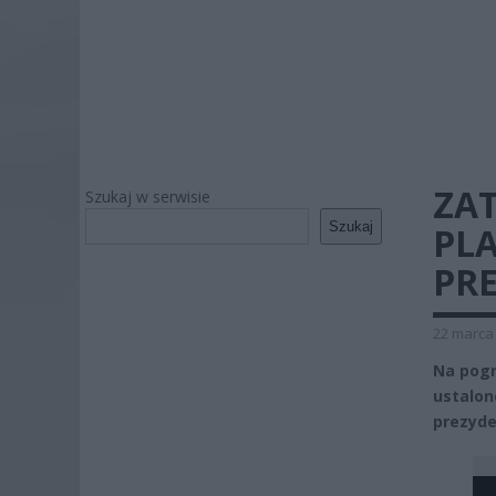
ZA
Szukaj w serwisie
Szukaj
PL
PR
22 marca 
Na pogr
ustalon
prezyde