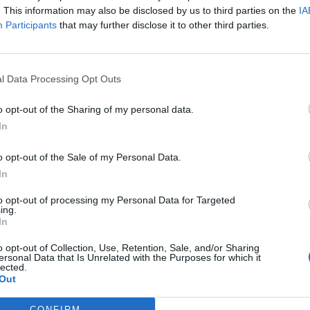
ad
. This information may also be disclosed by us to third parties on the
IA
Participants
that may further disclose it to other third parties.
l Data Processing Opt Outs
o opt-out of the Sharing of my personal data.
In
aj nas do preferowanych źródeł w Google
Do
o opt-out of the Sale of my Personal Data.
In
to opt-out of processing my Personal Data for Targeted
ing.
In
ła agencja Unian, w Użhrodzie funkcjonariusze kontrwywiadu wojsk
zatrzymali mężczyznę, który okazał się być agentem rosyjskiej Federa
o opt-out of Collection, Use, Retention, Sale, and/or Sharing
ezpieczeństwa. Tworzona przez niego grupa dywersyjna miała przed
ersonal Data that Is Unrelated with the Purposes for which it
lected.
ijowa, udając oddział obrony terytorialnej. Zdjęcia z zatrzymania agen
Out
wała w nocy z poniedziałku na wtorek na komunikatorze Telegram.
CONFIRM