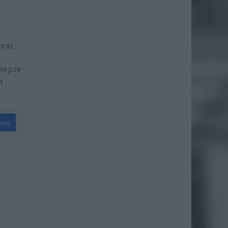
oraz
niejsze
ą
wuj