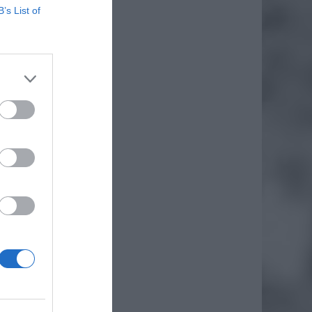
B’s List of
daj
owego
lnej
ostać
cja