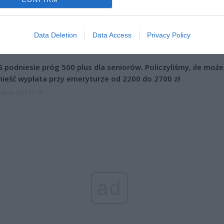
CZ RÓWNIEŻ:
et 3600 zł miesięcznie zamiast 800+. Nowa propozycja dla
ziców dzieci do 3. roku życia
Data Deletion
Data Access
Privacy Policy
erpnia 2026 19:29
 podniesie próg 500 plus dla seniorów. Policzyliśmy, ile może
ieść wypłata przy emeryturze od 2200 do 2700 zł
erpnia 2026 19:14
ad