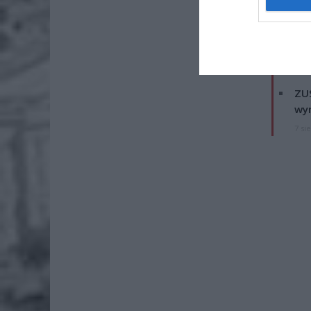
ZOBA
Naw
rod
7 si
ZUS
wyn
7 si