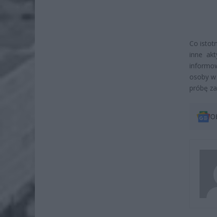
Co istot
inne akt
informow
osoby w 
próbę za
O