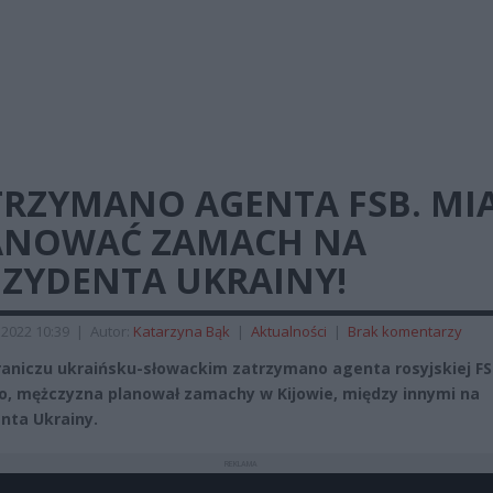
TRZYMANO AGENTA FSB. MI
ANOWAĆ ZAMACH NA
EZYDENTA UKRAINY!
2022 10:39
|
Autor:
Katarzyna Bąk
|
Aktualności
|
Brak komentarzy
aniczu ukraińsku-słowackim zatrzymano agenta rosyjskiej FS
o, mężczyzna planował zamachy w Kijowie, między innymi na
nta Ukrainy.
REKLAMA